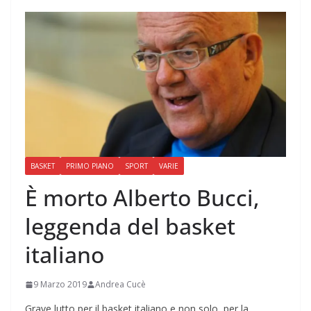
BASKET
PRIMO PIANO
SPORT
VARIE
È morto Alberto Bucci,
leggenda del basket
italiano
9 Marzo 2019
Andrea Cucè
Grave lutto per il basket italiano e non solo, per la