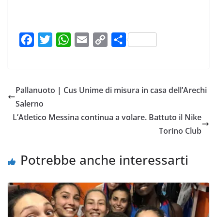
F
T
W
E
C
C
a
w
h
m
o
o
c
i
a
a
p
n
e
t
t
i
y
d
Pallanuoto | Cus Unime di misura in casa dell’Arechi
b
t
s
l
L
i
Salerno
o
e
A
i
v
L’Atletico Messina continua a volare. Battuto il Nike
o
r
p
n
i
Torino Club
k
p
k
d
i
Potrebbe anche interessarti