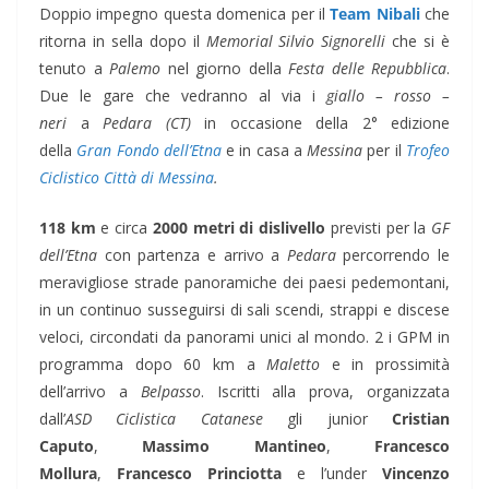
Doppio impegno questa domenica per il
Team Nibali
che
ritorna in sella dopo il
Memorial Silvio Signorelli
che si è
tenuto a
Palemo
nel giorno della
Festa delle Repubblica
.
Due le gare che vedranno al via i
giallo – rosso –
neri
a
Pedara (CT)
in occasione della 2° edizione
della
Gran Fondo dell’Etna
e in casa a
Messina
per il
Trofeo
Ciclistico Città di Messina
.
118 km
e circa
2000 metri di dislivello
previsti per la
GF
dell’Etna
con partenza e arrivo a
Pedara
percorrendo le
meravigliose strade panoramiche dei paesi pedemontani,
in un continuo susseguirsi di sali scendi, strappi e discese
veloci, circondati da panorami unici al mondo. 2 i GPM in
programma dopo 60 km a
Maletto
e in prossimità
dell’arrivo a
Belpasso
. Iscritti alla prova, organizzata
dall’
ASD Ciclistica Catanese
gli junior
Cristian
Caputo
,
Massimo Mantineo
,
Francesco
Mollura
,
Francesco Princiotta
e l’under
Vincenzo