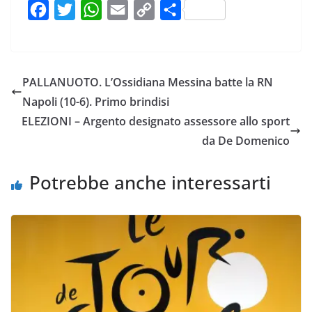
F
T
W
E
C
C
a
w
h
m
o
o
c
i
a
a
p
n
e
t
t
i
y
d
PALLANUOTO. L’Ossidiana Messina batte la RN
b
t
s
l
L
i
Napoli (10-6). Primo brindisi
o
e
A
i
v
ELEZIONI – Argento designato assessore allo sport
o
r
p
n
i
da De Domenico
k
p
k
d
i
Potrebbe anche interessarti