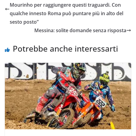
b
t
s
l
L
i
Mourinho per raggiungere questi traguardi. Con
o
e
A
i
v
qualche innesto Roma può puntare più in alto del
o
r
p
n
i
sesto posto”
k
p
k
d
Messina: solite domande senza risposta
i
Potrebbe anche interessarti