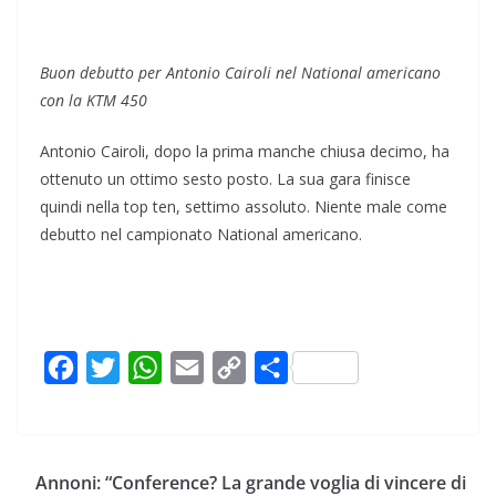
Buon debutto per Antonio Cairoli nel National americano
con la KTM 450
Antonio Cairoli, dopo la prima manche chiusa decimo, ha
ottenuto un ottimo sesto posto. La sua gara finisce
quindi nella top ten, settimo assoluto. Niente male come
debutto nel campionato National americano.
F
T
W
E
C
C
a
w
h
m
o
o
c
i
a
a
p
n
e
t
t
i
y
d
Annoni: “Conference? La grande voglia di vincere di