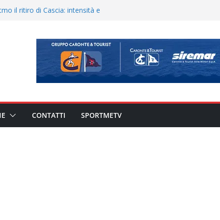
o il ritiro di Cascia: intensità e
uando chiama questa piazza non
a Serie D»
eduta e allenamento congiunto.
ato il caso sul contratto del
 l’ACR Messina
900 – Il calendario ’26/’27
HE
CONTATTI
SPORTMETV