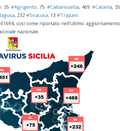
e: 35
#Agrigento
, 75
#Caltanissetta
, 469
#Catania
, 35
Ragusa
, 232
#Siracusa
, 13
#Trapani
.
 61694, così come riportato nell’ultimo aggiornamento
accinale nazionale.