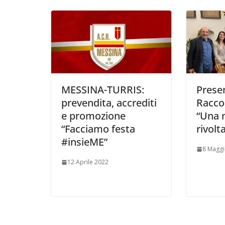
MESSINA-TURRIS:
Presen
prevendita, accrediti
Racco
e promozione
“Una n
“Facciamo festa
rivolt
#insieME”
8 Maggi
12 Aprile 2022