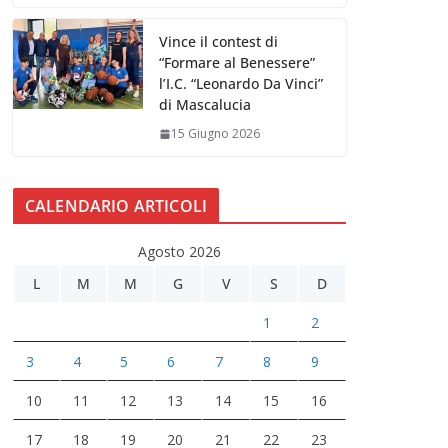
Vince il contest di
“Formare al Benessere”
l’I.C. “Leonardo Da Vinci”
di Mascalucia
15 Giugno 2026
CALENDARIO ARTICOLI
Agosto 2026
L
M
M
G
V
S
D
1
2
3
4
5
6
7
8
9
10
11
12
13
14
15
16
17
18
19
20
21
22
23