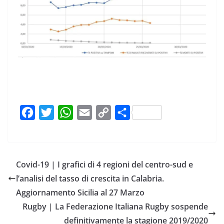
F
T
W
E
C
C
a
w
h
m
o
o
c
i
a
a
p
n
e
t
t
i
y
d
Covid-19 | I grafici di 4 regioni del centro-sud e
b
t
s
l
L
i
l’analisi del tasso di crescita in Calabria.
o
e
A
i
v
Aggiornamento Sicilia al 27 Marzo
o
r
p
n
i
Rugby | La Federazione Italiana Rugby sospende
k
p
k
d
definitivamente la stagione 2019/2020