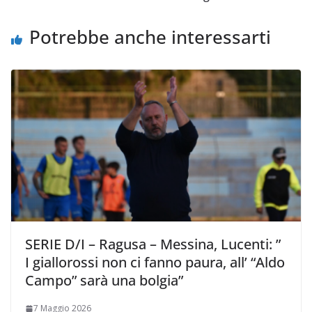
i
Potrebbe anche interessarti
SERIE D/I – Ragusa – Messina, Lucenti: ”
I giallorossi non ci fanno paura, all’ “Aldo
Campo” sarà una bolgia”
7 Maggio 2026