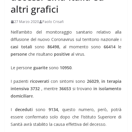
altri grafici
27 Marzo 2020
Paolo Crisafi
Nell’ambito del monitoraggio sanitario relativo alla
diffusione del nuovo Coronavirus sul territorio nazionale i
casi totali
sono
86498
, al momento sono
66414
le
persone
che risultano
positive
al virus.
Le persone
guarite
sono
10950
.
I pazienti
ricoverati
con sintomi sono
26029
,
in terapia
intensiva 3732
, mentre
36653
si trovano
in isolamento
domiciliar
e.
I
deceduti
sono
9134
, questo numero, però, potrà
essere confermato solo dopo che l’Istituto Superiore di
Sanità avrà stabilito la causa effettiva del decesso.