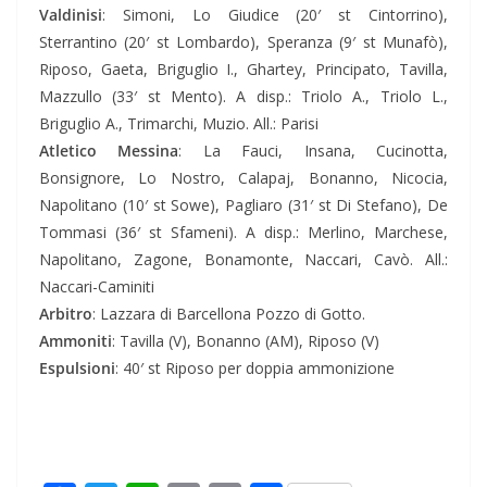
Valdinisi
: Simoni, Lo Giudice (20′ st Cintorrino),
Sterrantino (20′ st Lombardo), Speranza (9′ st Munafò),
Riposo, Gaeta, Briguglio I., Ghartey, Principato, Tavilla,
Mazzullo (33′ st Mento). A disp.: Triolo A., Triolo L.,
Briguglio A., Trimarchi, Muzio. All.: Parisi
Atletico Messina
: La Fauci, Insana, Cucinotta,
Bonsignore, Lo Nostro, Calapaj, Bonanno, Nicocia,
Napolitano (10′ st Sowe), Pagliaro (31′ st Di Stefano), De
Tommasi (36′ st Sfameni). A disp.: Merlino, Marchese,
Napolitano, Zagone, Bonamonte, Naccari, Cavò. All.:
Naccari-Caminiti
Arbitro
: Lazzara di Barcellona Pozzo di Gotto.
Ammoniti
: Tavilla (V), Bonanno (AM), Riposo (V)
Espulsioni
: 40′ st Riposo per doppia ammonizione