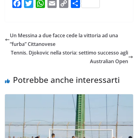
F
T
W
E
C
C
a
w
h
m
o
o
c
i
a
a
p
n
e
t
t
i
y
d
Un Messina a due facce cede la vittoria ad una
b
t
s
l
L
i
“furba” Cittanovese
o
e
A
i
v
Tennis. Djokovic nella storia: settimo successo agli
o
r
p
n
i
Australian Open
k
p
k
d
i
Potrebbe anche interessarti