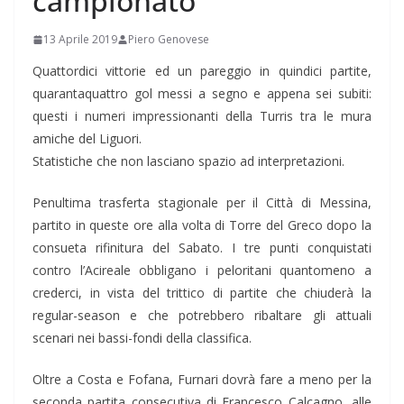
campionato
13 Aprile 2019
Piero Genovese
Quattordici vittorie ed un pareggio in quindici partite,
quarantaquattro gol messi a segno e appena sei subiti:
questi i numeri impressionanti della Turris tra le mura
amiche del Liguori.
Statistiche che non lasciano spazio ad interpretazioni.
Penultima trasferta stagionale per il Città di Messina,
partito in queste ore alla volta di Torre del Greco dopo la
consueta rifinitura del Sabato. I tre punti conquistati
contro l’Acireale obbligano i peloritani quantomeno a
crederci, in vista del trittico di partite che chiuderà la
regular-season e che potrebbero ribaltare gli attuali
scenari nei bassi-fondi della classifica.
Oltre a Costa e Fofana, Furnari dovrà fare a meno per la
seconda partita consecutiva di Francesco Calcagno, alle