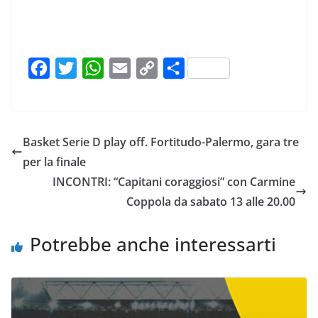
F
T
W
E
C
C
a
w
h
m
o
o
c
i
a
a
p
n
e
t
t
i
y
d
Basket Serie D play off. Fortitudo-Palermo, gara tre
b
t
s
l
L
i
per la finale
o
e
A
i
v
INCONTRI: “Capitani coraggiosi” con Carmine
o
r
p
n
i
Coppola da sabato 13 alle 20.00
k
p
k
d
i
Potrebbe anche interessarti