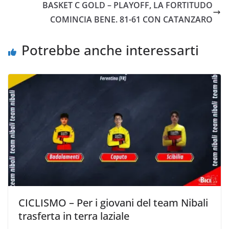
o
e
A
i
v
BASKET C GOLD – PLAYOFF, LA FORTITUDO
o
r
p
n
i
COMINCIA BENE. 81-61 CON CATANZARO
k
p
k
d
i
Potrebbe anche interessarti
CICLISMO – Per i giovani del team Nibali
trasferta in terra laziale