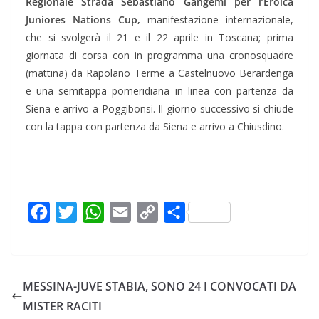
Regionale Strada Sebastiano Gangemi per l’Eroica
Juniores Nations Cup,
manifestazione internazionale,
che si svolgerà il 21 e il 22 aprile in Toscana; prima
giornata di corsa con in programma una cronosquadre
(mattina) da Rapolano Terme a Castelnuovo Berardenga
e una semitappa pomeridiana in linea con partenza da
Siena e arrivo a Poggibonsi. Il giorno successivo si chiude
con la tappa con partenza da Siena e arrivo a Chiusdino.
F
T
W
E
C
C
a
w
h
m
o
o
c
i
a
a
p
n
e
t
t
i
y
d
MESSINA-JUVE STABIA, SONO 24 I CONVOCATI DA
b
t
s
l
L
i
MISTER RACITI