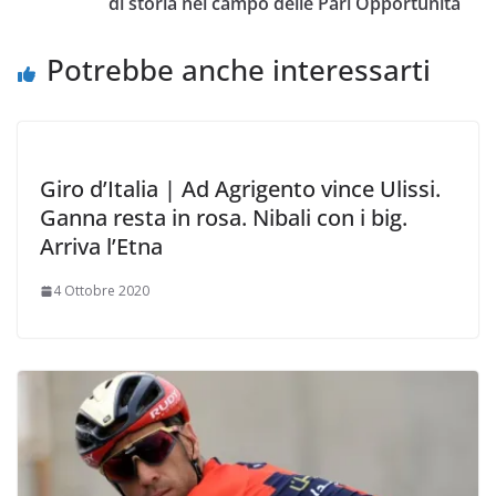
di storia nel campo delle Pari Opportunità
k
p
k
d
i
Potrebbe anche interessarti
Giro d’Italia | Ad Agrigento vince Ulissi.
Ganna resta in rosa. Nibali con i big.
Arriva l’Etna
4 Ottobre 2020