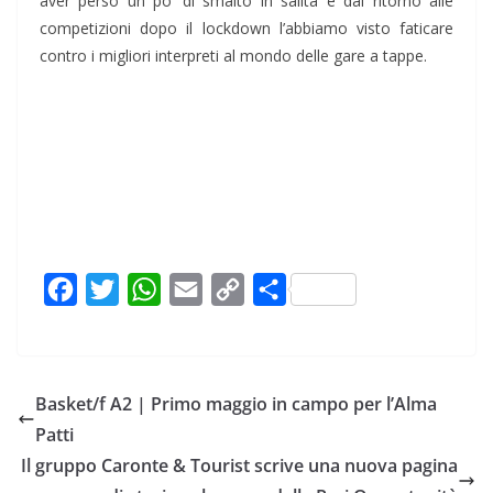
aver perso un po’ di smalto in salita e dal ritorno alle
competizioni dopo il lockdown l’abbiamo visto faticare
contro i migliori interpreti al mondo delle gare a tappe.
F
T
W
E
C
C
a
w
h
m
o
o
c
i
a
a
p
n
e
t
t
i
y
d
Basket/f A2 | Primo maggio in campo per l’Alma
b
t
s
l
L
i
Patti
o
e
A
i
v
Il gruppo Caronte & Tourist scrive una nuova pagina
o
r
p
n
i