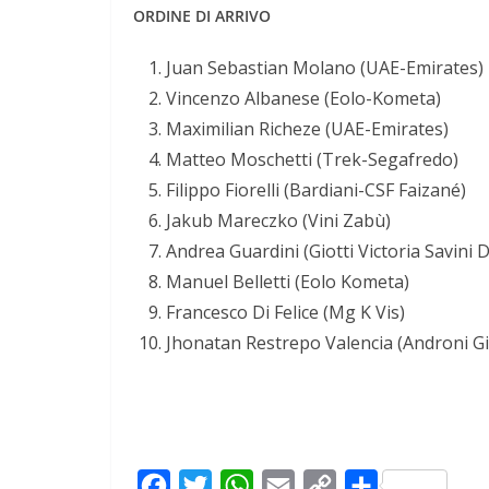
ORDINE DI ARRIVO
Juan Sebastian Molano (UAE-Emirates)
Vincenzo Albanese (Eolo-Kometa)
Maximilian Richeze (UAE-Emirates)
Matteo Moschetti (Trek-Segafredo)
Filippo Fiorelli (Bardiani-CSF Faizané)
Jakub Mareczko (Vini Zabù)
Andrea Guardini (Giotti Victoria Savini 
Manuel Belletti (Eolo Kometa)
Francesco Di Felice (Mg K Vis)
Jhonatan Restrepo Valencia (Androni Gi
F
T
W
E
C
C