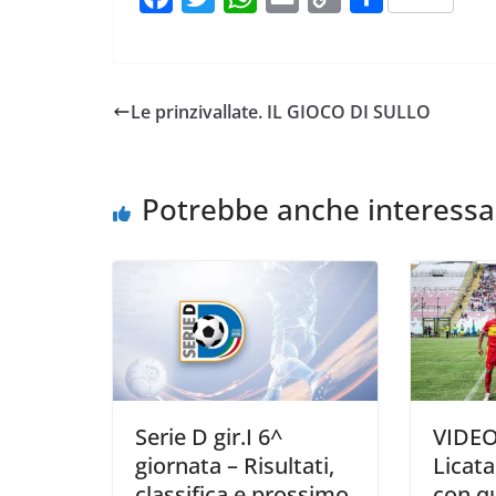
a
w
h
m
o
o
c
i
a
a
p
n
e
t
t
i
y
d
Le prinzivallate. IL GIOCO DI SULLO
b
t
s
l
L
i
o
e
A
i
v
o
r
p
n
i
Potrebbe anche interessa
k
p
k
d
i
Serie D gir.I 6^
VIDEO
giornata – Risultati,
Licata
classifica e prossimo
con q