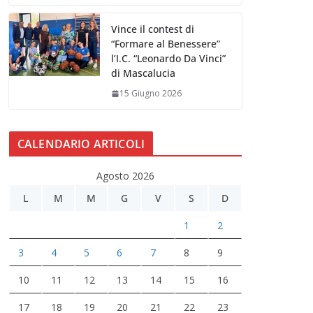
Vince il contest di
“Formare al Benessere”
l’I.C. “Leonardo Da Vinci”
di Mascalucia
15 Giugno 2026
CALENDARIO ARTICOLI
Agosto 2026
L
M
M
G
V
S
D
1
2
3
4
5
6
7
8
9
10
11
12
13
14
15
16
17
18
19
20
21
22
23