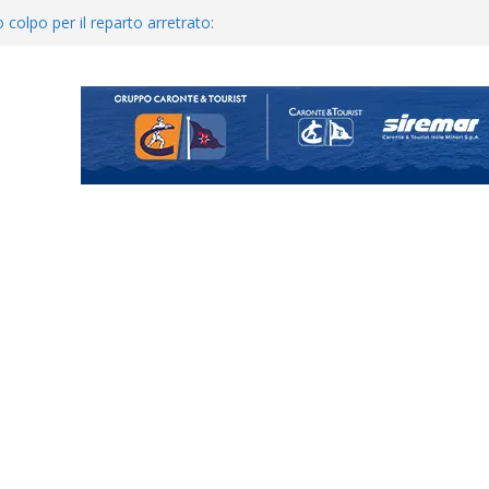
 colpo per il reparto arretrato:
e Coco
posizione del girone I
ecco i gironi 2026/27. Due
uando chiama questa piazza non
a Serie D»
ina Tourè è un nuovo