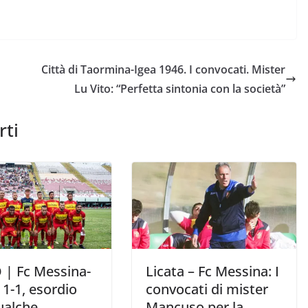
Città di Taormina-Igea 1946. I convocati. Mister
Lu Vito: “Perfetta sintonia con la società”
rti
 | Fc Messina-
Licata – Fc Messina: I
 1-1, esordio
convocati di mister
ualche
Mancuso per la