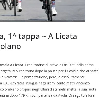
ia, 1^ tappa ~ A Licata
Molano
omala a Licata.
Ecco l’ordine di arrivo e i risultati della prima
o targata RCS che torna dopo la pausa per il Covid e che ai nastri
 e Valverde. La prima frazione, però, è assolutamente
ista UAE-Emirates insegue negli ultimi cento metri Vincenzo
l colombiano proprio negli ultimi dieci metri mette la sua ruota
agrigentina dopo 179 km con partenza da Avola. Di seguito allora