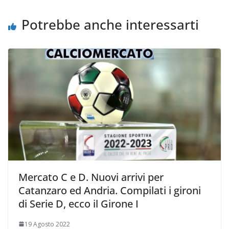
k
p
k
d
i
Potrebbe anche interessarti
Mercato C e D. Nuovi arrivi per
Catanzaro ed Andria. Compilati i gironi
di Serie D, ecco il Girone I
19 Agosto 2022