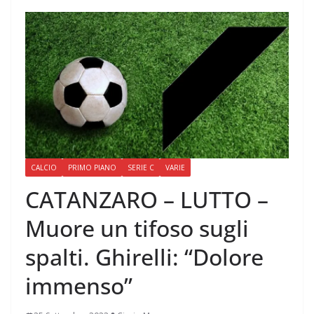
CALCIO
PRIMO PIANO
SERIE C
VARIE
CATANZARO – LUTTO –
Muore un tifoso sugli
spalti. Ghirelli: “Dolore
immenso”