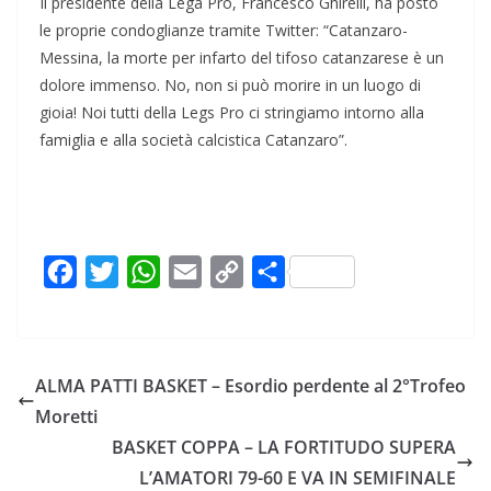
Il presidente della Lega Pro, Francesco Ghirelli, ha posto
le proprie condoglianze tramite Twitter: “Catanzaro-
Messina, la morte per infarto del tifoso catanzarese è un
dolore immenso. No, non si può morire in un luogo di
gioia! Noi tutti della Legs Pro ci stringiamo intorno alla
famiglia e alla società calcistica Catanzaro”.
F
T
W
E
C
C
a
w
h
m
o
o
c
i
a
a
p
n
e
t
t
i
y
d
ALMA PATTI BASKET – Esordio perdente al 2°Trofeo
b
t
s
l
L
i
Moretti
o
e
A
i
v
BASKET COPPA – LA FORTITUDO SUPERA
o
r
p
n
i
L’AMATORI 79-60 E VA IN SEMIFINALE