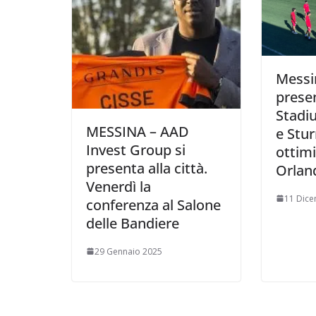
Messin
presen
Stadi
MESSINA – AAD
e Stur
Invest Group si
ottim
presenta alla città.
Orlan
Venerdì la
11 Dic
conferenza al Salone
delle Bandiere
29 Gennaio 2025