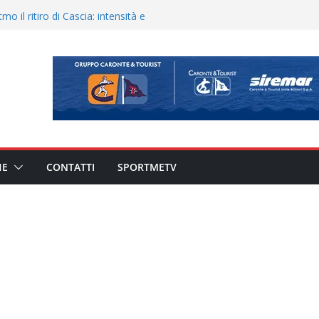
900 – Il calendario ’26/’27
o il ritiro di Cascia: intensità e
uando chiama questa piazza non
a Serie D»
eduta e allenamento congiunto.
ato il caso sul contratto del
 l’ACR Messina
HE
CONTATTI
SPORTMETV