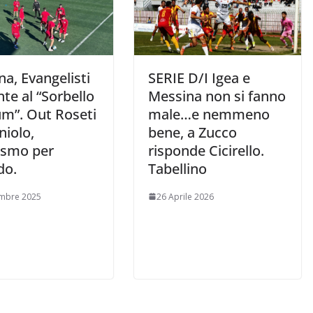
a, Evangelisti
SERIE D/I Igea e
te al “Sorbello
Messina non si fanno
um”. Out Roseti
male…e nemmeno
niolo,
bene, a Zucco
ismo per
risponde Cicirello.
do.
Tabellino
embre 2025
26 Aprile 2026