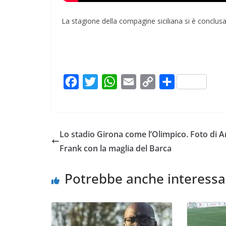
La stagione della compagine siciliana si è conclusa 
F
T
W
E
C
C
a
w
h
m
o
o
c
i
a
a
p
n
e
t
t
i
y
d
Lo stadio Girona come l’Olimpico. Foto di 
b
t
s
l
L
i
Frank con la maglia del Barca
o
e
A
i
v
o
r
p
n
i
Potrebbe anche interessa
k
p
k
d
i