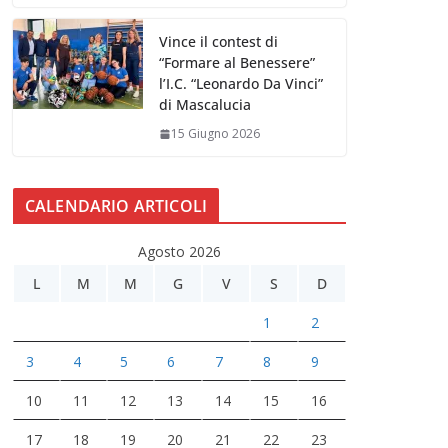
Vince il contest di
“Formare al Benessere”
l’I.C. “Leonardo Da Vinci”
di Mascalucia
15 Giugno 2026
CALENDARIO ARTICOLI
Agosto 2026
L
M
M
G
V
S
D
1
2
3
4
5
6
7
8
9
10
11
12
13
14
15
16
17
18
19
20
21
22
23