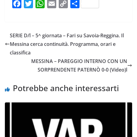
F
T
W
E
C
C
a
w
h
m
o
o
c
i
a
a
p
n
e
t
t
i
y
d
SERIE D/l – 5^ giornata – Fari su Savoia-Reggina. Il
b
t
s
l
L
i
Messina cerca continuità. Programma, orari e
o
e
A
i
v
classifica
o
r
p
n
i
MESSINA – PAREGGIO INTERNO CON UN
k
p
k
d
SORPRENDENTE PATERNÒ 0-0 (Video)l
i
Potrebbe anche interessarti