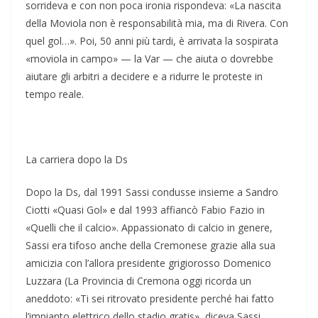
sorrideva e con non poca ironia rispondeva: «La nascita
della Moviola non è responsabilità mia, ma di Rivera. Con
quel gol…». Poi, 50 anni più tardi, è arrivata la sospirata
«moviola in campo» — la Var — che aiuta o dovrebbe
aiutare gli arbitri a decidere e a ridurre le proteste in
tempo reale.
La carriera dopo la Ds
Dopo la Ds, dal 1991 Sassi condusse insieme a Sandro
Ciotti «Quasi Gol» e dal 1993 affiancò Fabio Fazio in
«Quelli che il calcio». Appassionato di calcio in genere,
Sassi era tifoso anche della Cremonese grazie alla sua
amicizia con l’allora presidente grigiorosso Domenico
Luzzara (La Provincia di Cremona oggi ricorda un
aneddoto: «Ti sei ritrovato presidente perché hai fatto
l’impianto elettrico dello stadio gratis», diceva Sassi