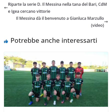
e
t
t
i
y
d
Riparte la serie D. Il Messina nella tana del Bari, CdM
b
t
s
l
L
i
e Igea cercano vittorie
o
e
A
i
v
Il Messina dà il benvenuto a Gianluca Marzullo
o
r
p
n
i
(video)
k
p
k
d
i
Potrebbe anche interessarti