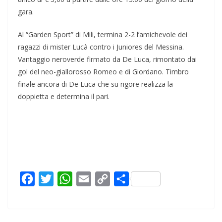
gara.
Al “Garden Sport” di Mili, termina 2-2 l’amichevole dei
ragazzi di mister Lucà contro i Juniores del Messina.
Vantaggio neroverde firmato da De Luca, rimontato dai
gol del neo-giallorosso Romeo e di Giordano. Timbro
finale ancora di De Luca che su rigore realizza la
doppietta e determina il pari.
F
T
W
E
C
C
a
w
h
m
o
o
c
i
a
a
p
n