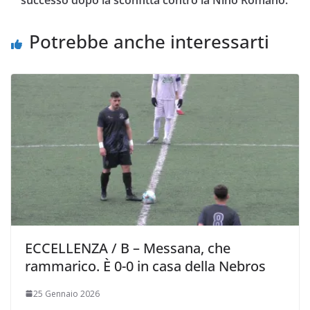
successo dopo la sconfitta contro la Nino Romano.
k
p
k
d
i
Potrebbe anche interessarti
ECCELLENZA / B – Messana, che
rammarico. È 0-0 in casa della Nebros
25 Gennaio 2026