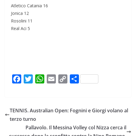
Atletico Catania 16
Jonica 12
Rosolini 11
Real Aci 5
F
T
W
E
C
C
a
w
h
m
o
o
c
i
a
a
p
n
e
t
t
i
y
d
TENNIS. Australian Open: Fognini e Giorgi volano al
b
t
s
l
L
i
terzo turno
o
e
A
i
v
Pallavolo. Il Messina Volley col Nizza cerca il
o
r
p
n
i