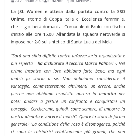
20 Gennaio 2023
Redazione SportMeNews
La JSL Women è attesa dalla partita contro la SSD
Unime,
ritorno di Coppa Italia di Eccellenza femminile,
che si giocherà domani al Comunale di Brolo con fischio
d’inizio alle ore 15.00. All’andata la squadra neroverde si
impose per 2-0 sul sintetico di Santa Lucia del Mela.
“Sarà una sfida difficile contro un’avversaria organizzata e
più esperta –
ha dichiarato il tecnico Marco Palmeri -.
Nel
primo incontro con loro abbiamo fatto bene, ma ogni
match fa storia a sé. Non dobbiamo considerare il
vantaggio, commetteremmo altrimenti un errore, anche
perché non abbiamo acquisito ancora la maturità per
poter andare a gestire un confronto e conquistare un
pareggio. Cercheremo, quindi, come sempre, di imporre la
nostra identità e vincere il match”. Qual’è lo stato di forma
generale? “La condizione della rosa è disomogenea, poiché
ci sono le calciatrici relativamente più grandi, che non