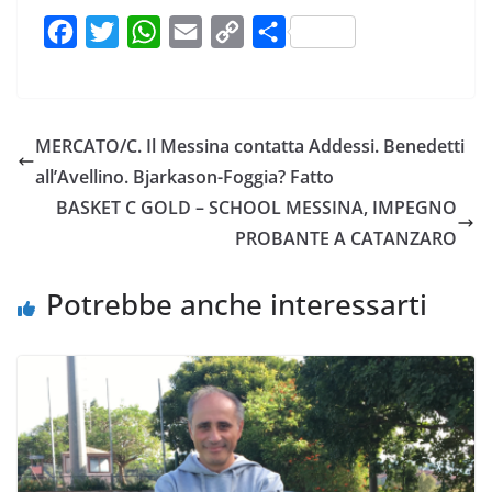
F
T
W
E
C
C
a
w
h
m
o
o
c
i
a
a
p
n
e
t
t
i
y
d
MERCATO/C. Il Messina contatta Addessi. Benedetti
b
t
s
l
L
i
all’Avellino. Bjarkason-Foggia? Fatto
o
e
A
i
v
BASKET C GOLD – SCHOOL MESSINA, IMPEGNO
o
r
p
n
i
PROBANTE A CATANZARO
k
p
k
d
i
Potrebbe anche interessarti