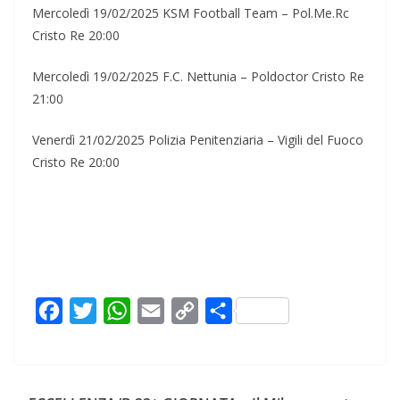
Mercoledì 19/02/2025 KSM Football Team – Pol.Me.Rc
Cristo Re 20:00
Mercoledì 19/02/2025 F.C. Nettunia – Poldoctor Cristo Re
21:00
Venerdì 21/02/2025 Polizia Penitenziaria – Vigili del Fuoco
Cristo Re 20:00
F
T
W
E
C
C
a
w
h
m
o
o
c
i
a
a
p
n
e
t
t
i
y
d