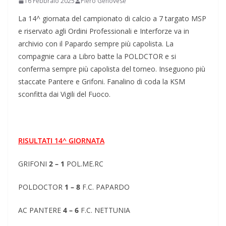
16 Febbraio 2025
Piero Genovese
La 14^ giornata del campionato di calcio a 7 targato MSP
e riservato agli Ordini Professionali e Interforze va in
archivio con il Papardo sempre più capolista. La
compagnie cara a Libro batte la POLDCTOR e si
conferma sempre più capolista del torneo. Inseguono più
staccate Pantere e Grifoni. Fanalino di coda la KSM
sconfitta dai Vigili del Fuoco.
RISULTATI 14^ GIORNATA
GRIFONI
2 – 1
POL.ME.RC
POLDOCTOR
1 – 8
F.C. PAPARDO
AC PANTERE
4 – 6
F.C. NETTUNIA