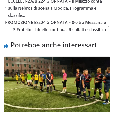
ECCELLENZA/B 22^ GIORNATA – Il Milazzo conta
b
t
s
l
L
i
sulla Nebros di scena a Modica. Programma e
o
e
A
i
v
classifica
o
r
p
n
i
PROMOZIONE B/20^ GIORNATA – 0-0 tra Messana e
k
p
k
d
S.Fratello. Il duello continua. Risultati e classifica
i
Potrebbe anche interessarti