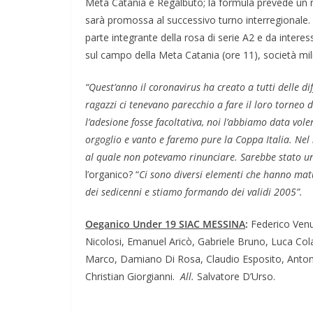
Meta Catania e Regalbuto; la formula prevede un mini
sarà promossa al successivo turno interregionale. 
parte integrante della rosa di serie A2 e da inter
sul campo della Meta Catania (ore 11), società mili
“Quest’anno il coronavirus ha creato a tutti delle di
ragazzi ci tenevano parecchio a fare il loro torneo 
l’adesione fosse facoltativa, noi l’abbiamo data vol
orgoglio e vanto e faremo pure la Coppa Italia.
Nel 
al quale non potevamo rinunciare. Sarebbe stato un 
l’organico? “
Ci sono diversi elementi che hanno mat
dei sedicenni e stiamo formando dei validi 2005”.
Oeganico Under 19 SIAC MESSINA
:
Federico Venut
Nicolosi, Emanuel Aricò, Gabriele Bruno, Luca Cola
Marco, Damiano Di Rosa, Claudio Esposito, Antonio 
Christian Giorgianni.
All.
Salvatore D’Urso.