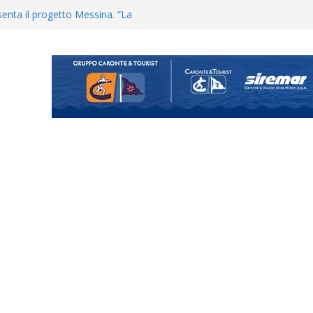
uta il terzino Matteo Guerriero
enta il progetto Messina. “La
ochiamo ma non chi siamo”
Vi.So.D.: bocciato il Fasano,
essina e Kamarat restano in
Cascia: si alzano i ritmi tra lavoro
ganigramma “Mondo Messina