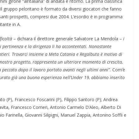
 girone “all’italiana” di andata e ritorno. La prima classifica
Il gruppo peloritano è formato da diversi giocatori che fanno
essanti prospetti, compresi due 2004. L’esordio è in programma
tante in A.
fficoltà
– dichiara il direttore generale Salvatore La Mendola –
i
di pertinenza e la dirigenza li ha accontentati. Nonostante
entieri. Trovarci insieme a Meta Catania e Regalbuto è motivo di
nostro progetto, rappresenta un ulteriore momento di crescita,
peccato dopo il lavoro portato avanti negli ultimi anni”.
Com’è
urato già una buona esperienza nell’Under 19, abbiamo inserito
o (P), Francesco Foscarini (P), Filippo Santoro (P); Andrea
vita, Francesco Corrieri, Antonio Carmelo D’Aleo, Alberto Di
Farinella, Giovanni Silipigni, Manuel Zappia, Antonino Soffli e