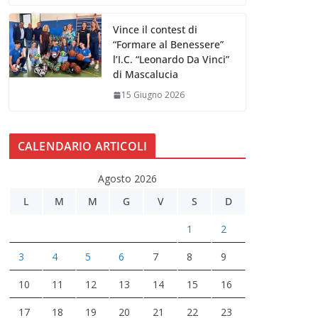
Vince il contest di
“Formare al Benessere”
l’I.C. “Leonardo Da Vinci”
di Mascalucia
15 Giugno 2026
CALENDARIO ARTICOLI
Agosto 2026
L
M
M
G
V
S
D
1
2
3
4
5
6
7
8
9
10
11
12
13
14
15
16
17
18
19
20
21
22
23