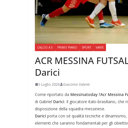
CALCIO A 5
PRIMO PIANO
SPORT
VARIE
ACR MESSINA FUTSAL: u
Darici
5 Luglio 2026
Giacomo Valenti
Come riportato da
Messinatoday
l’
Acr Messina F
di Gabriel
Darici
. Il giocatore italo-brasiliano, che 
disposizione della squadra messinese.
Darici
porta con sé qualità tecniche e dinamismo, car
elementi che saranno fondamentali per gli obiettivi