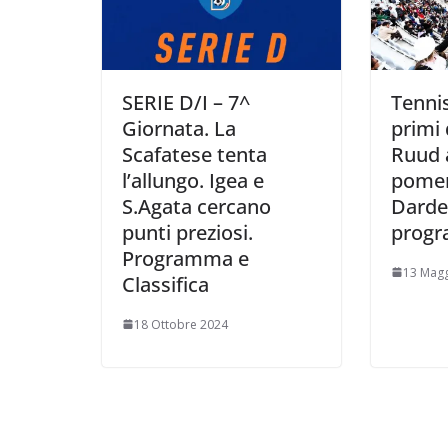
SERIE D/I – 7^
Tenni
Giornata. La
primi 
Scafatese tenta
Ruud a
l’allungo. Igea e
pomer
S.Agata cercano
Darder
punti preziosi.
progr
Programma e
13 Magg
Classifica
18 Ottobre 2024