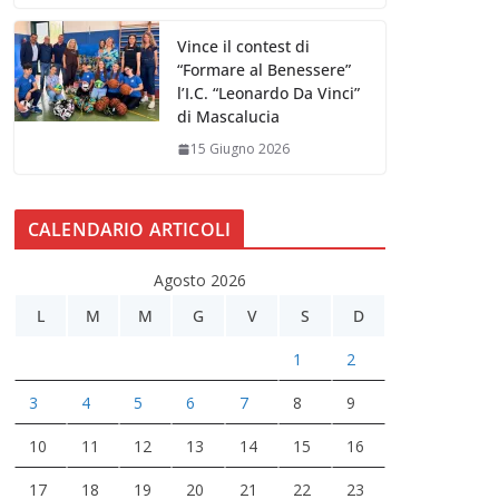
Vince il contest di
“Formare al Benessere”
l’I.C. “Leonardo Da Vinci”
di Mascalucia
15 Giugno 2026
CALENDARIO ARTICOLI
Agosto 2026
L
M
M
G
V
S
D
1
2
3
4
5
6
7
8
9
10
11
12
13
14
15
16
17
18
19
20
21
22
23