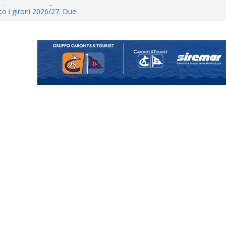
posizione del girone I
ecco i gironi 2026/27. Due
uando chiama questa piazza non
a Serie D»
ina Tourè è un nuovo
 colpo per il reparto arretrato:
e Coco