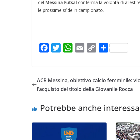
del
Messina Futsal
conferma la volontà di allestir
le prossime sfide in campionato.
F
T
W
E
C
C
a
w
h
m
o
o
c
i
a
a
p
n
e
t
t
i
y
d
ACR Messina, obiettivo calcio femminile: vi
b
t
s
l
L
i
l’acquisto del titolo della Giovanile Rocca
o
e
A
i
v
o
r
p
n
i
Potrebbe anche interessa
k
p
k
d
i