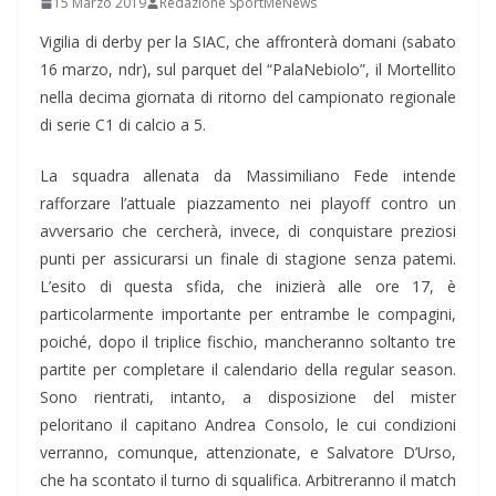
15 Marzo 2019
Redazione SportMeNews
Vigilia di derby per la SIAC, che affronterà domani (sabato
16 marzo, ndr), sul parquet del “PalaNebiolo”, il Mortellito
nella decima giornata di ritorno del campionato regionale
di serie C1 di calcio a 5.
La squadra allenata da Massimiliano Fede intende
rafforzare l’attuale piazzamento nei playoff contro un
avversario che cercherà, invece, di conquistare preziosi
punti per assicurarsi un finale di stagione senza patemi.
L’esito di questa sfida, che inizierà alle ore 17, è
particolarmente importante per entrambe le compagini,
poiché, dopo il triplice fischio, mancheranno soltanto tre
partite per completare il calendario della regular season.
Sono rientrati, intanto, a disposizione del mister
peloritano il capitano Andrea Consolo, le cui condizioni
verranno, comunque, attenzionate, e Salvatore D’Urso,
che ha scontato il turno di squalifica. Arbitreranno il match