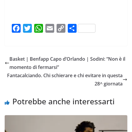
F
T
W
E
C
C
a
w
h
m
o
o
c
i
a
a
p
n
e
t
t
i
y
d
Basket | Benfapp Capo d’Orlando | Sodini: “Non è il
b
t
s
l
L
i
momento di fermarsi”
o
e
A
i
v
Fantacalciando. Chi schierare e chi evitare in questa
o
r
p
n
i
28^ giornata
k
p
k
d
i
Potrebbe anche interessarti