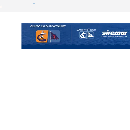
hool conferma i giovani
i
 annuncia il brasiliano Vinicius
enta il progetto Messina. “La
ochiamo ma non chi siamo”
Vi.So.D.: bocciato il Fasano,
essina e Kamarat restano in
opical Coriano. Speranze al
orrisi non molla: “Pronti a