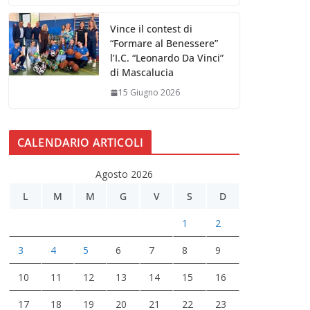
Vince il contest di
“Formare al Benessere”
l’I.C. “Leonardo Da Vinci”
di Mascalucia
15 Giugno 2026
CALENDARIO ARTICOLI
Agosto 2026
L
M
M
G
V
S
D
1
2
3
4
5
6
7
8
9
10
11
12
13
14
15
16
17
18
19
20
21
22
23