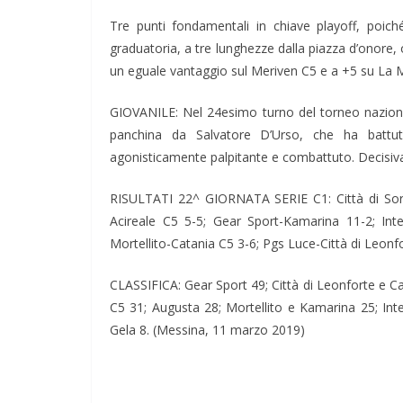
Tre punti fondamentali in chiave playoff, poic
graduatoria, a tre lunghezze dalla piazza d’onore
un eguale vantaggio sul Meriven C5 e a +5 su La
GIOVANILE: Nel 24esimo turno del torneo nazional
panchina da Salvatore D’Urso, che ha battu
agonisticamente palpitante e combattuto. Decisiva 
RISULTATI 22^ GIORNATA SERIE C1: Città di Sort
Acireale C5 5-5; Gear Sport-Kamarina 11-2; Int
Mortellito-Catania C5 3-6; Pgs Luce-Città di Leonfo
CLASSIFICA: Gear Sport 49; Città di Leonforte e C
C5 31; Augusta 28; Mortellito e Kamarina 25; Inte
Gela 8. (Messina, 11 marzo 2019)