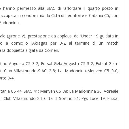
hé hanno permesso alla SIAC di rafforzare il quarto posto in
, occupata in condominio da Città di Leonforte e Catania C5, con
 Madonnina.
e (girone V), prestazione da applausi dell’Under 19 guidata in
to a domicilio l’Akragas per 3-2 al termine di un match
la doppietta siglata da Corrieri.
ino-Augusta C5 3-2; Futsal Gela-Augusta C5 3-2; Futsal Gela-
er Club Villasmundo-SIAC 2-8; La Madonnina-Meriven C5 0-0;
rte 0-4.
atania C5 44; SIAC 41; Meriven C5 38; La Madonnina 36; Acireale
r Club Villasmundo 24; Città di Sortino 21; Pgs Luce 19; Futsal