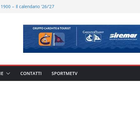
ato il caso sul contratto del
 l’ACR Messina
900 – Il calendario ’26/’27
o il ritiro di Cascia: intensità e
uando chiama questa piazza non
a Serie D»
eduta e allenamento congiunto.
HE
CONTATTI
SPORTMETV