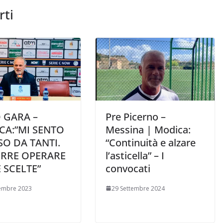
rti
 GARA –
Pre Picerno –
CA:”MI SENTO
Messina | Modica:
O DA TANTI.
“Continuità e alzare
RRE OPERARE
l’asticella” – I
 SCELTE”
convocati
embre 2023
29 Settembre 2024