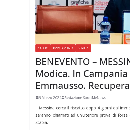
CALCIO
PRIMO PIANO
SERIE C
BENEVENTO – MESSINA 
Modica. In Campania 
Emmausso. Recuperat
9 Marzo 2024
Redazione SportMeNews
Il Messina cerca il riscatto dopo 4 giorni dall’imm
saranno chiamati ad un’ulteriore prova di forza 
Stabia.