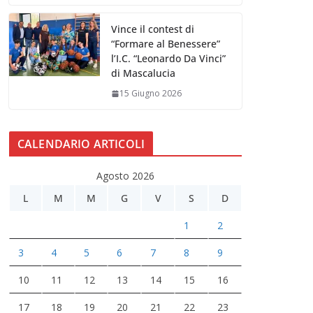
Vince il contest di
“Formare al Benessere”
l’I.C. “Leonardo Da Vinci”
di Mascalucia
15 Giugno 2026
CALENDARIO ARTICOLI
Agosto 2026
L
M
M
G
V
S
D
1
2
3
4
5
6
7
8
9
10
11
12
13
14
15
16
17
18
19
20
21
22
23