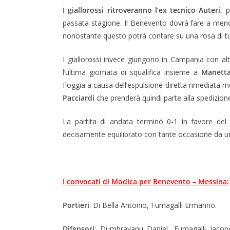
I giallorossi ritroveranno l’ex tecnico Auteri,
po
passata stagione. Il Benevento dovrà fare a meno di
nonostante questo potrà contare su una rosa di tu
I giallorossi invece giungono in Campania con al
l’ultima giornata di squalifica insieme a
Manett
Foggia a causa dell’espulsione diretta rimediata merc
Pacciardi
che prenderà quindi parte alla spedizion
La partita di andata terminó 0-1 in favore del
decisamente equilibrato con tante occasione da una
I convocati di Modica per Benevento – Messina:
Portieri
: Di Bella Antonio, Fumagalli Ermanno.
Difensori
: Dumbravanu Daniel, Fumagalli Jacopo