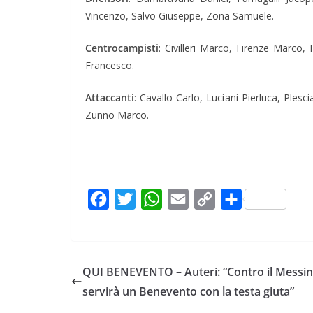
Vincenzo, Salvo Giuseppe, Zona Samuele.
Centrocampisti
: Civilleri Marco, Firenze Marco
Francesco.
Attaccanti
: Cavallo Carlo, Luciani Pierluca, Ples
Zunno Marco.
F
T
W
E
C
C
a
w
h
m
o
o
c
i
a
a
p
n
e
t
t
i
y
d
QUI BENEVENTO – Auteri: “Contro il Messi
b
t
s
l
L
i
servirà un Benevento con la testa giuta”
o
e
A
i
v