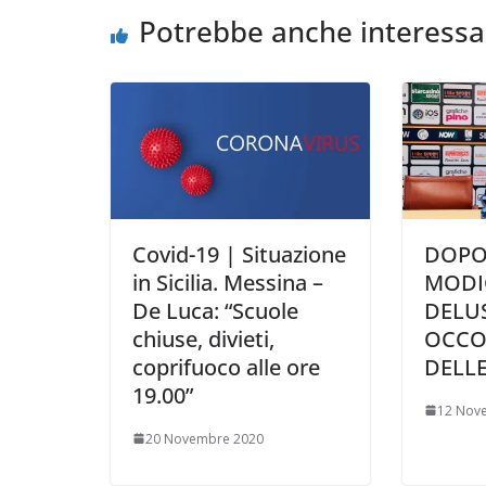
o
r
p
n
i
Potrebbe anche interessa
k
p
k
d
i
Covid-19 | Situazione
DOPO
in Sicilia. Messina –
MODI
De Luca: “Scuole
DELUS
chiuse, divieti,
OCCO
coprifuoco alle ore
DELLE
19.00”
12 Nov
20 Novembre 2020