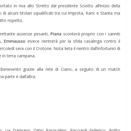
rtato in riva allo Stretto dal presidente Sciotto all’inizio della
 alcuni titolari squalificati tra cui Improta, Karic e Starita ma
tto rispetto.
trettante assenze pesanti,
Piana
sconterà proprio con i sanniti
a, Emmausso
invece rientrerà per la sfida casalinga contro il
oledì sera con il Crotone. Nota lieta il rientro dall’infortunio di
e in terra campana.
 Benevento grazie alla rete di Ciano, a seguito di un match
 parte e dall’altra.
, Lia Damiano, Ortisi Pasqualino, Pacciardi Federico, Polito