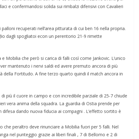
llaci e confermandosi solida sui rimbalzi difensivi con Cavalieri
 palloni recuperati nell’area pitturata di cui ben 16 nella propria.
glio dagli spogliatoi econ un perentorio 21-9 rimette
e Mobilia che però si carica di falli così come Jankovic. L’unico
aver mantenuto i nervi saldi ed avere premuto ancora di più
 della Fortitudo. A fine terzo quarto quindi il match ancora in
di più il cuore in campo e con incredibile parziale di 25-7 chiude
lieri vera anima della squadra. La guardia di Ostia prende per
n difesa dando nuova fiducia ai compagni . L’effetto sortito è
 che peraltro deve rinunciare a Mobilia fuori per 5 falli. Nel
ga nel punteggio grazie ai liberi finali , 7 di Bellomo e 2 di