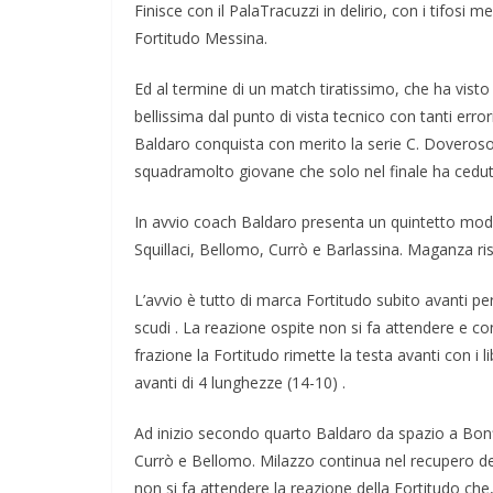
Finisce con il PalaTracuzzi in delirio, con i tifosi
Fortitudo Messina.
Ed al termine di un match tiratissimo, che ha visto
bellissima dal punto di vista tecnico con tanti errori
Baldaro conquista con merito la serie C. Doveroso 
squadramolto giovane che solo nel finale ha cedu
In avvio coach Baldaro presenta un quintetto modi
Squillaci, Bellomo, Currò e Barlassina. Maganza ri
L’avvio è tutto di marca Fortitudo subito avanti pe
scudi . La reazione ospite non si fa attendere e con
frazione la Fortitudo rimette la testa avanti con i l
avanti di 4 lunghezze (14-10) .
Ad inizio secondo quarto Baldaro da spazio a Bonf
Currò e Bellomo. Milazzo continua nel recupero del
non si fa attendere la reazione della Fortitudo che