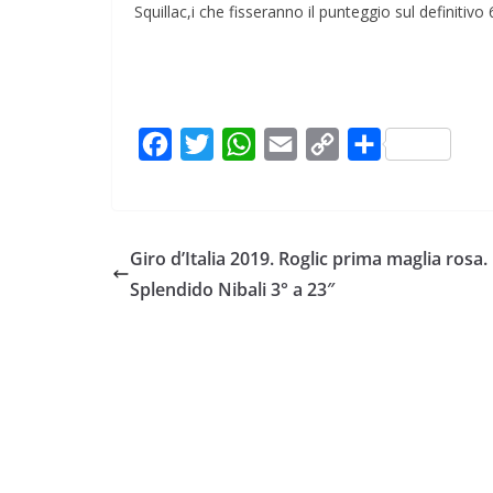
Squillac,i che fisseranno il punteggio sul definitivo
F
T
W
E
C
C
a
w
h
m
o
o
c
i
a
a
p
n
e
t
t
i
y
d
Giro d’Italia 2019. Roglic prima maglia rosa.
b
t
s
l
L
i
Splendido Nibali 3° a 23″
o
e
A
i
v
o
r
p
n
i
k
p
k
d
i