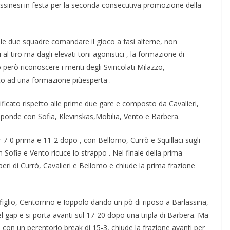
 messinesi in festa per la seconda consecutiva promozione della
 le due squadre comandare il gioco a fasi alterne, non
 al tiro ma dagli elevati toni agonistici , la formazione di
però riconoscere i meriti degli Svincolati Milazzo,
to ad una formazione piùesperta .
ficato rispetto alle prime due gare e composto da Cavalieri,
sponde con Sofia, Klevinskas,Mobilia, Vento e Barbera.
r 7-0 prima e 11-2 dopo , con Bellomo, Currò e Squillaci sugli
 Sofia e Vento ricuce lo strappo . Nel finale della prima
iberi di Currò, Cavalieri e Bellomo e chiude la prima frazione
iglio, Centorrino e Ioppolo dando un pò di riposo a Barlassina,
 gap e si porta avanti sul 17-20 dopo una tripla di Barbera. Ma
, con un perentorio break di 15-3, chiude la frazione avanti per