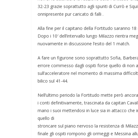
32-23 grazie soprattutto agli spunti di Currò e Squi
onnipresente pur caricato di falli .
Alla fine per il capitano della Fortitudo saranno 18 i
Dopo i 10′ dell’intervallo lungo Milazzo rientra me
nuovamente in discussione l’esito del 1 match.
A fare un figurone sono soprattutto Sofia, Barbera 
errore commesso dagli ospiti forse quello di non 
sull’acceleratore nel momento di massima difficoltà
bilico sul 41-44.
Nell’ultimo periodo la Fortitudo mette però ancora 
i conti definitivamente, trascinata da capitan Cava
mano i suoi mettendosi in luce sia in attacco che i
quello di
stroncare sul piano nervoso la resistenza di Milazzo
finale gli ospiti rompono gli ormeggi e Messina allun