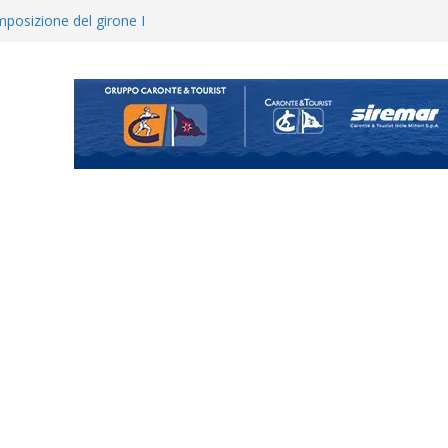
 colpo per il reparto arretrato:
e Coco
posizione del girone I
ecco i gironi 2026/27. Due
uando chiama questa piazza non
a Serie D»
ina Tourè è un nuovo