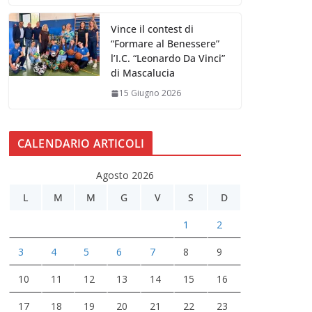
Vince il contest di
“Formare al Benessere”
l’I.C. “Leonardo Da Vinci”
di Mascalucia
15 Giugno 2026
CALENDARIO ARTICOLI
Agosto 2026
L
M
M
G
V
S
D
1
2
3
4
5
6
7
8
9
10
11
12
13
14
15
16
17
18
19
20
21
22
23