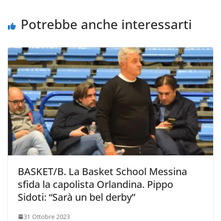
k
p
k
d
i
Potrebbe anche interessarti
BASKET/B. La Basket School Messina
sfida la capolista Orlandina. Pippo
Sidoti: “Sarà un bel derby”
31 Ottobre 2023