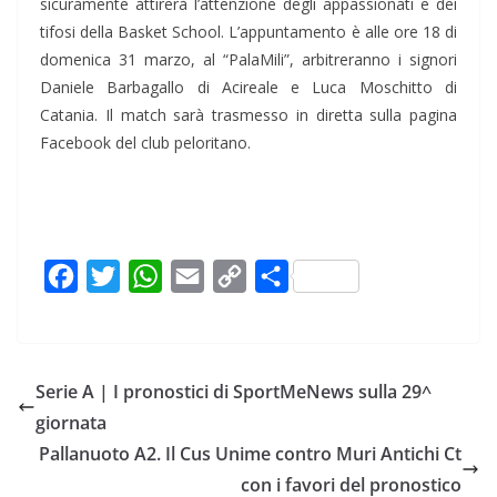
sicuramente attirerà l’attenzione degli appassionati e dei
tifosi della Basket School. L’appuntamento è alle ore 18 di
domenica 31 marzo, al “PalaMili”, arbitreranno i signori
Daniele Barbagallo di Acireale e Luca Moschitto di
Catania. Il match sarà trasmesso in diretta sulla pagina
Facebook del club peloritano.
F
T
W
E
C
C
a
w
h
m
o
o
c
i
a
a
p
n
e
t
t
i
y
d
Serie A | I pronostici di SportMeNews sulla 29^
b
t
s
l
L
i
giornata
o
e
A
i
v
Pallanuoto A2. Il Cus Unime contro Muri Antichi Ct
o
r
p
n
i
con i favori del pronostico