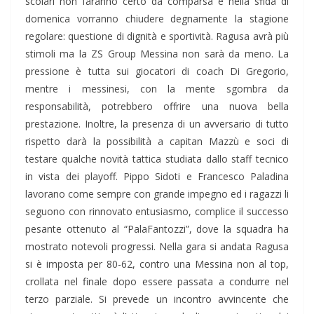
scolari non faranno certo da comparsa e nella sfida di
domenica vorranno chiudere degnamente la stagione
regolare: questione di dignità e sportività. Ragusa avrà più
stimoli ma la ZS Group Messina non sarà da meno. La
pressione è tutta sui giocatori di coach Di Gregorio,
mentre i messinesi, con la mente sgombra da
responsabilità, potrebbero offrire una nuova bella
prestazione. Inoltre, la presenza di un avversario di tutto
rispetto darà la possibilità a capitan Mazzù e soci di
testare qualche novità tattica studiata dallo staff tecnico
in vista dei playoff. Pippo Sidoti e Francesco Paladina
lavorano come sempre con grande impegno ed i ragazzi li
seguono con rinnovato entusiasmo, complice il successo
pesante ottenuto al “PalaFantozzi”, dove la squadra ha
mostrato notevoli progressi. Nella gara si andata Ragusa
si è imposta per 80-62, contro una Messina non al top,
crollata nel finale dopo essere passata a condurre nel
terzo parziale. Si prevede un incontro avvincente che