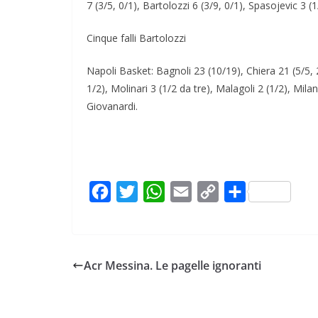
7 (3/5, 0/1), Bartolozzi 6 (3/9, 0/1), Spasojevic 3 (1
Cinque falli Bartolozzi
Napoli Basket: Bagnoli 23 (10/19), Chiera 21 (5/5, 2/
1/2), Molinari 3 (1/2 da tre), Malagoli 2 (1/2), Milan
Giovanardi.
F
T
W
E
C
C
a
w
h
m
o
o
c
i
a
a
p
n
e
t
t
i
y
d
Acr Messina. Le pagelle ignoranti
b
t
s
l
L
i
o
e
A
i
v