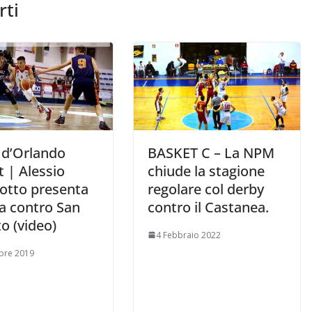
rti
 d’Orlando
BASKET C – La NPM
 | Alessio
chiude la stagione
rotto presenta
regolare col derby
da contro San
contro il Castanea.
o (video)
4 Febbraio 2022
bre 2019