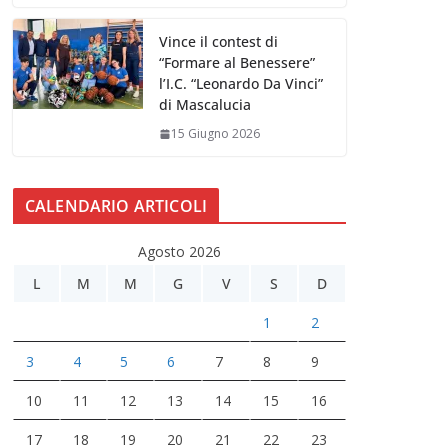
Vince il contest di
“Formare al Benessere”
l’I.C. “Leonardo Da Vinci”
di Mascalucia
15 Giugno 2026
CALENDARIO ARTICOLI
Agosto 2026
L
M
M
G
V
S
D
1
2
3
4
5
6
7
8
9
10
11
12
13
14
15
16
17
18
19
20
21
22
23