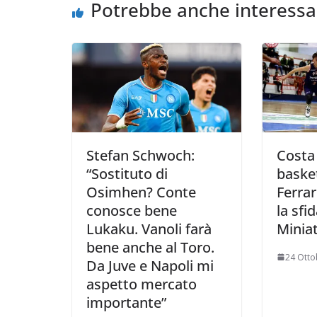
o
r
p
n
i
Potrebbe anche interessa
k
p
k
d
i
Stefan Schwoch:
Costa
“Sostituto di
basket
Osimhen? Conte
Ferra
conosce bene
la sfi
Lukaku. Vanoli farà
Miniat
bene anche al Toro.
24 Otto
Da Juve e Napoli mi
aspetto mercato
importante”