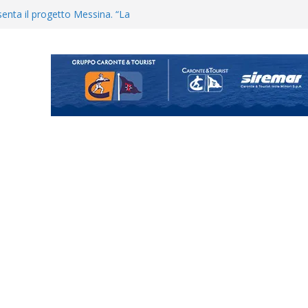
uta il terzino Matteo Guerriero
enta il progetto Messina. “La
ochiamo ma non chi siamo”
Vi.So.D.: bocciato il Fasano,
essina e Kamarat restano in
Cascia: si alzano i ritmi tra lavoro
ganigramma “Mondo Messina