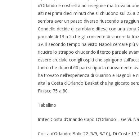
d’Orlando è costretta ad inseguire ma trova buone 
alti nei primi dieci minuti che si chiudono sul 22 a 
sembra aver un passo diverso riuscendo a raggiung
Condello decide di cambiare difesa con una zona 2-3
parziale di 13 a 5 che gli consente di vincere la fra
39. Il secondo tempo ha visto Napoli cercare più v
ricucire lo strappo chiudendo il terzo parziale avant
essere cruciale con gli ospiti che spingono sull’a
tanto che dopo il 60 pari si riporta nuovamente avan
ha trovato nell’esperienza di Guarino e Bagnoli e n
alta la Costa d’Orlando Basket che ha giocato se
Finisce 75 a 80.
Tabellino
Irritec Costa d’Orlando Capo D’Orlando – Ge.Vi. Na
Costa d’Orlando: Balic 22 (5/9, 3/10), Di Coste 17 (