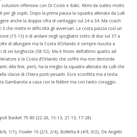
soluzioni offensive con Di Coste e Balic. Ritmi da subito molto
26 per gli ospiti. Dopo la prima pausa la squadra allenata da Lulli
ere anche la doppia cifra di vantaggio sul 24 a 34. Ma coach
 che mette in difficoltà gli avversari. La costa piazza così un
zione (15-13) e di andare negli spogliatoi sotto di due sul 37 a
olte di allungare ma la Costa d’Orlando è sempre riuscita a
i di sei lunghezze (58-52). Ma è l’inizio dell’ultimo quarto ad
cceleratore e la Costa d’Orlando che soffre ma non demorde
ti. Alla fine, però, ha la meglio la squadra allenata da Lulli che
ella classe di Chiera punti pesanti. Esce sconfitta ma a testa
nza Gambarota a casa con la febbre ma con tanto coraggio.
poli Basket 75-80 (22-26, 15-13, 21-13, 17-28)
6/6, 1/1), Fowler 10 (2/3, 2/4), Bolletta 8 (4/9, 0/2), De Angelis