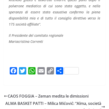
polverone mediatico di cui sono stata oggetto, e nella
speranza di essere stata esaustiva confermo la piena
disponibilità mia e di tutto il consiglio direttivo verso le
175 società affiliate”.
Il Presidente del comitato regionale
Mariacristina Correnti
F
T
W
E
C
C
a
w
h
m
o
o
c
i
a
a
p
n
e
t
t
i
y
d
CAOS FOGGIA – Zeman medita le dimissioni
b
t
s
l
L
i
ALMA BASKET PATTI – Milica Mićović: “Alma, società
o
e
A
i
v