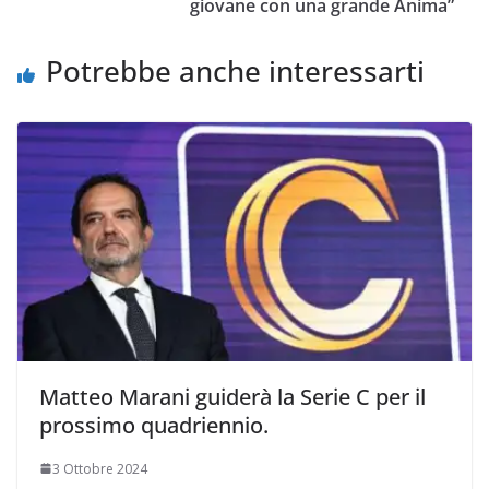
giovane con una grande Anima”
o
r
p
n
i
k
p
k
d
Potrebbe anche interessarti
i
Matteo Marani guiderà la Serie C per il
prossimo quadriennio.
3 Ottobre 2024