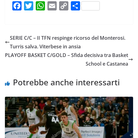
F
T
W
E
C
C
a
w
h
m
o
o
c
i
a
a
p
n
e
t
t
i
y
d
SERIE C/C – II TFN respinge ricorso del Monterosi.
b
t
s
l
L
i
Turris salva. Viterbese in ansia
o
e
A
i
v
PLAYOFF BASKET C/GOLD – Sfida decisiva tra Basket
o
r
p
n
i
School e Castanea
k
p
k
d
i
Potrebbe anche interessarti