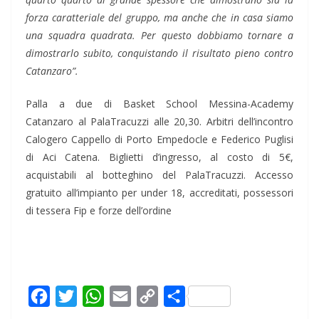
forza caratteriale del gruppo, ma anche che in casa siamo
una squadra quadrata. Per questo dobbiamo tornare a
dimostrarlo subito, conquistando il risultato pieno contro
Catanzaro”.
Palla a due di Basket School Messina-Academy
Catanzaro al PalaTracuzzi alle 20,30. Arbitri dell’incontro
Calogero Cappello di Porto Empedocle e Federico Puglisi
di Aci Catena. Biglietti d’ingresso, al costo di 5€,
acquistabili al botteghino del PalaTracuzzi. Accesso
gratuito all’impianto per under 18, accreditati, possessori
di tessera Fip e forze dell’ordine
F
T
W
E
C
C
a
w
h
m
o
o