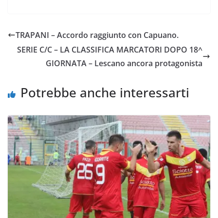
c
i
a
a
p
n
e
t
t
i
y
d
TRAPANI – Accordo raggiunto con Capuano.
b
t
s
l
L
i
SERIE C/C – LA CLASSIFICA MARCATORI DOPO 18^
o
e
A
i
v
GIORNATA – Lescano ancora protagonista
o
r
p
n
i
k
p
k
d
Potrebbe anche interessarti
i