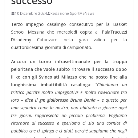
successo”
10 Dicembre 2024
Redazione SportMeNews
Terzo impegno casalingo consecutivo per la Basket
School Messina che mercoledì ospita al PalaTracuzzi
l’Academy Catanzaro nella gara valida per la
quattordicesima giornata di campionato.
Ancora un turno infrasettimanale per la truppa
peloritana che vuole subito ritrovare il successo dopo
il ko con gli Svincolati Milazzo che ha posto fine alla
lunghissima imbattibilità casalinga
: “
Chiudiamo un
trittico partite molto impegnative e molto ravvicinate tra
loro –
dice il gm giallorosso Bruno Donia
– e questo per
una squadra come la nostra, non abituata a giocare ogni
tre giorni, rappresenta un piccolo problema. Vogliamo
ritornare al successo e speriamo ci sia una cornice di
pubblico che ci spinga e ci aiuti, perché sappiamo che negli