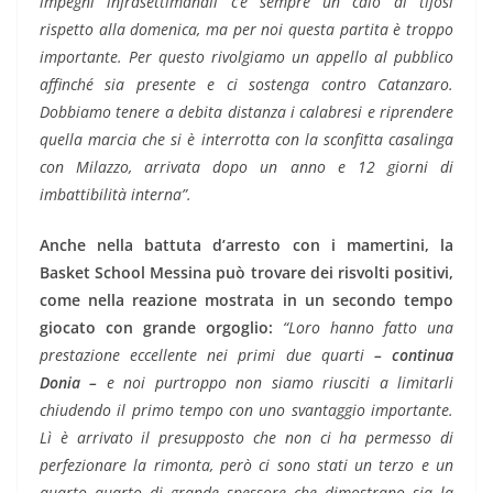
impegni infrasettimanali c’è sempre un calo di tifosi
rispetto alla domenica, ma per noi questa partita è troppo
importante. Per questo rivolgiamo un appello al pubblico
affinché sia presente e ci sostenga contro Catanzaro.
Dobbiamo tenere a debita distanza i calabresi e riprendere
quella marcia che si è interrotta con la sconfitta casalinga
con Milazzo, arrivata dopo un anno e 12 giorni di
imbattibilità interna”.
Anche nella battuta d’arresto con i mamertini, la
Basket School Messina può trovare dei risvolti positivi,
come nella reazione mostrata in un secondo tempo
giocato con grande orgoglio:
“Loro hanno fatto una
prestazione eccellente nei primi due quarti
– continua
Donia –
e noi purtroppo non siamo riusciti a limitarli
chiudendo il primo tempo con uno svantaggio importante.
Lì è arrivato il presupposto che non ci ha permesso di
perfezionare la rimonta, però ci sono stati un terzo e un
quarto quarto di grande spessore che dimostrano sia la