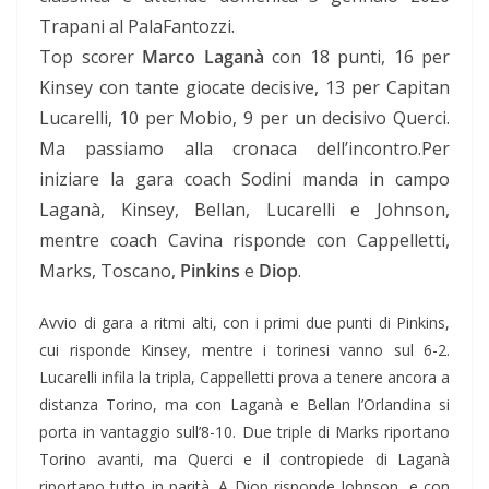
Trapani al PalaFantozzi.
Top scorer
Marco Laganà
con 18 punti, 16 per
Kinsey con tante giocate decisive, 13 per Capitan
Lucarelli, 10 per Mobio, 9 per un decisivo Querci.
Ma passiamo alla cronaca dell’incontro.Per
iniziare la gara coach Sodini manda in campo
Laganà, Kinsey, Bellan, Lucarelli e Johnson,
mentre coach Cavina risponde con Cappelletti,
Marks, Toscano,
Pinkins
e
Diop
.
Avvio di gara a ritmi alti, con i primi due punti di Pinkins,
cui risponde Kinsey, mentre i torinesi vanno sul 6-2.
Lucarelli infila la tripla, Cappelletti prova a tenere ancora a
distanza Torino, ma con Laganà e Bellan l’Orlandina si
porta in vantaggio sull’8-10. Due triple di Marks riportano
Torino avanti, ma Querci e il contropiede di Laganà
riportano tutto in parità. A Diop risponde Johnson, e con