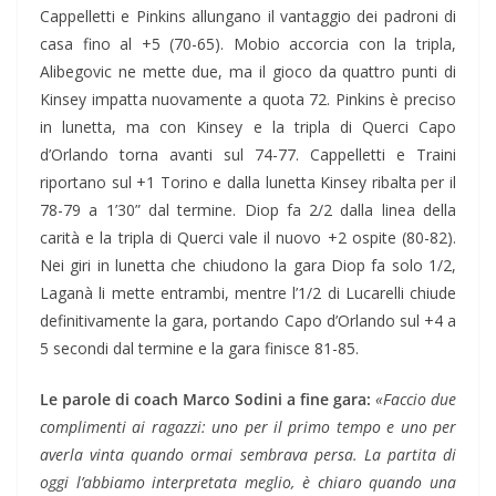
Cappelletti e Pinkins allungano il vantaggio dei padroni di
casa fino al +5 (70-65). Mobio accorcia con la tripla,
Alibegovic ne mette due, ma il gioco da quattro punti di
Kinsey impatta nuovamente a quota 72. Pinkins è preciso
in lunetta, ma con Kinsey e la tripla di Querci Capo
d’Orlando torna avanti sul 74-77. Cappelletti e Traini
riportano sul +1 Torino e dalla lunetta Kinsey ribalta per il
78-79 a 1’30” dal termine. Diop fa 2/2 dalla linea della
carità e la tripla di Querci vale il nuovo +2 ospite (80-82).
Nei giri in lunetta che chiudono la gara Diop fa solo 1/2,
Laganà li mette entrambi, mentre l’1/2 di Lucarelli chiude
definitivamente la gara, portando Capo d’Orlando sul +4 a
5 secondi dal termine e la gara finisce 81-85.
Le parole di coach Marco Sodini a fine gara:
«Faccio due
complimenti ai ragazzi: uno per il primo tempo e uno per
averla vinta quando ormai sembrava persa. La partita di
oggi l’abbiamo interpretata meglio, è chiaro quando una