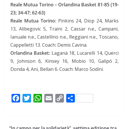
Reale Mutua Torino – Orlandina Basket 81-85 (19-
23; 34-47; 62-63)
Reale Mutua Torino:
Pinkins 24, Diop 24, Marks
13, Alibegovic 5, Traini 2, Cassar n.e., Campani,
Ianuale n.e., Castellino n.e., Reggiani n.e., Toscano,
Cappelletti 13. Coach: Demis Cavina.
Orlandina Basket:
Laganà 18, Lucarelli 14, Querci
9, Johnson 6, Kinsey 16, Mobio 10, Galipò 2,
Donda 4, Ani, Bellan 6. Coach: Marco Sodini.
F
T
W
E
C
C
a
w
h
m
o
o
c
i
a
a
p
n
e
t
t
i
y
d
“In campo per la solidarietà”, settima edizione tra