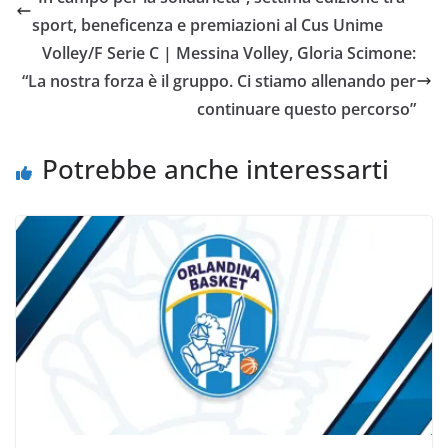
b
t
s
l
L
i
sport, beneficenza e premiazioni al Cus Unime
o
e
A
i
v
Volley/F Serie C | Messina Volley, Gloria Scimone:
o
r
p
n
i
“La nostra forza è il gruppo. Ci stiamo allenando per
k
p
k
d
continuare questo percorso”
i
Potrebbe anche interessarti