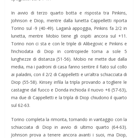
In avvio di terzo quarto botta e risposta tra Pinkins,
Johnson e Diop, mentre dalla lunetta Cappelletti riporta
Torino sul -9 (40-49). Laganà appoggia, Pinkins fa 2/2 in
lunetta, mentre Mobio tiene gli ospiti ancora sul +11.
Torino non ci sta e con le triple di Alibegovic e Pinkins e
l’inchiodata di Diop in contropiede torna a sole 5
lunghezze di distanza (51-56). Mobio ne mette due dalla
media, ma i padroni di casa fanno sentire il fiato sul collo
ai paladini, con il 2/2 di Cappelletti e un’altra schiacciata di
Diop (55-58). Kinsey infila la tripla provando a togliere le
castagne dal fuoco e Donda inchioda il nuovo +6 (57-63),
ma due di Cappelletti e la tripla di Diop chiudono il quarto
sul 62-63.
Torino completa la rimonta, tornando in vantaggio con la
schiacciata di Diop in avvio di ultimo quarto (64-63).
Johnson prova a tenere ancora avanti i suoi, ma Diop,