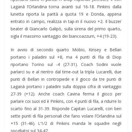
Laganà l’Orlandina torna avanti sul 16-18. Pinkins dalla
lunetta riporta la parità a quota 19 e Donda, appena
entrato in campo, realizza in tap-in il nuovo +2. Il buzzer
beater di Giancarlo Galipò, sulla sirena del primo quarto,
sigla il massimo vantaggio dei biancoazzurri, +4 (19-23).
In avvio di secondo quarto Mobio, Kinsey e Bellan
portano i paladini sul +8, ma 4 punti di fila di Diop
riportano Torino sul -4 (27-31). Coach Sodini vuole
parlarci su e al rientro dal time-out la tripla Lucarelli, due
punti di Bellan in contropiede e il gioco da tre punti di
Laganà portano i paladini sulla doppia cifra di vantaggio
27-39 (+12). Anche coach Cavina ferma il gioco per
parlare coi suoi ed è Pinkins, con 4 punti di fila, a ridurre lo
scarto fino al 31-39. Risponde Capitan Lucarelli, con ben
sette punti di fila personali che fano volare l’Orlandina sul
+15 (31-46). L’1/2 di Pinkins manda le squadre negli
spogliatoi sul 34-47.