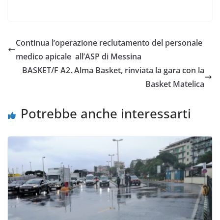
a
w
h
m
o
o
c
i
a
a
p
n
e
t
t
i
y
d
Continua l’operazione reclutamento del personale
b
t
s
l
L
i
medico apicale all’ASP di Messina
o
e
A
i
v
BASKET/F A2. Alma Basket, rinviata la gara con la
o
r
p
n
i
Basket Matelica
k
p
k
d
i
Potrebbe anche interessarti