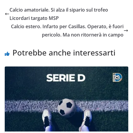
e
t
t
i
y
d
Calcio amatoriale. Si alza il sipario sul trofeo
b
t
s
l
L
i
Licordari targato MSP
o
e
A
i
v
Calcio estero. Infarto per Casillas. Operato, è fuori
o
r
p
n
i
pericolo. Ma non ritornerà in campo
k
p
k
d
i
Potrebbe anche interessarti