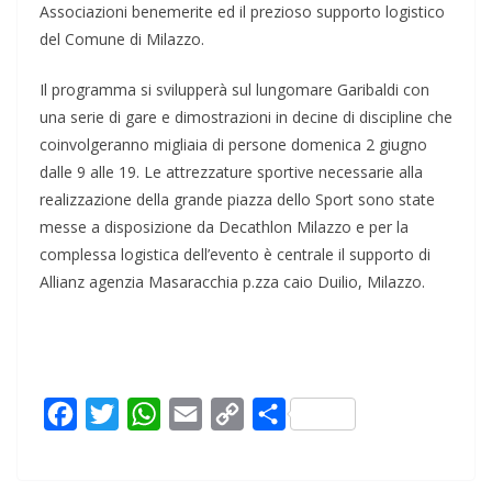
Associazioni benemerite ed il prezioso supporto logistico
del Comune di Milazzo.
Il programma si svilupperà sul lungomare Garibaldi con
una serie di gare e dimostrazioni in decine di discipline che
coinvolgeranno migliaia di persone domenica 2 giugno
dalle 9 alle 19. Le attrezzature sportive necessarie alla
realizzazione della grande piazza dello Sport sono state
messe a disposizione da Decathlon Milazzo e per la
complessa logistica dell’evento è centrale il supporto di
Allianz agenzia Masaracchia p.zza caio Duilio, Milazzo.
F
T
W
E
C
C
a
w
h
m
o
o
c
i
a
a
p
n