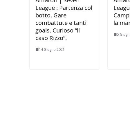
Amatori | Seven
Amato
League : Partenza col
League
botto. Gare
Campi
combattute e tanti
la man
goals. Curioso “il
5 Giugn
caso Rizzo”.
14 Giugno 2021