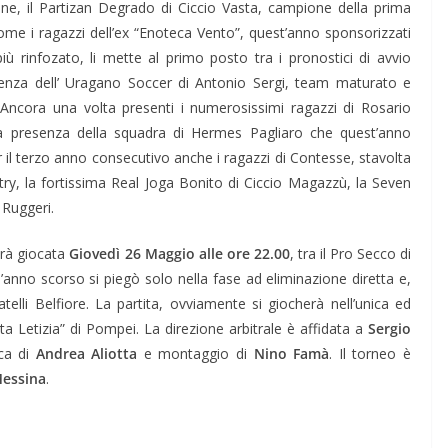
one, il Partizan Degrado di Ciccio Vasta, campione della prima
me i ragazzi dell’ex “Enoteca Vento”, quest’anno sponsorizzati
ù rinfozato, li mette al primo posto tra i pronostici di avvio
senza dell’ Uragano Soccer di Antonio Sergi, team maturato e
. Ancora una volta presenti i numerosissimi ragazzi di Rosario
a presenza della squadra di Hermes Pagliaro che quest’anno
r il terzo anno consecutivo anche i ragazzi di Contesse, stavolta
try, la fortissima Real Joga Bonito di Ciccio Magazzù, la Seven
 Ruggeri.
arà giocata
Giovedì 26 Maggio alle ore 22.00
, tra il Pro Secco di
l’anno scorso si piegò solo nella fase ad eliminazione diretta e,
ratelli Belfiore. La partita, ovviamente si giocherà nell’unica ed
ta Letizia” di Pompei. La direzione arbitrale è affidata a
Sergio
aca di
Andrea Aliotta
e montaggio di
Nino Famà
. Il torneo è
Messina
.