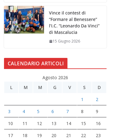
Vince il contest di
“Formare al Benessere”
l’I.C. “Leonardo Da Vinci”
di Mascalucia
15 Giugno 2026
CALENDARIO ARTICOLI
Agosto 2026
L
M
M
G
V
S
D
1
2
3
4
5
6
7
8
9
10
11
12
13
14
15
16
17
18
19
20
21
22
23