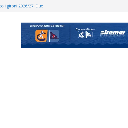
posizione del girone I
ecco i gironi 2026/27. Due
Cascia: si alzano i ritmi tra lavoro
ina Tourè è un nuovo
 colpo per il reparto arretrato:
e Coco