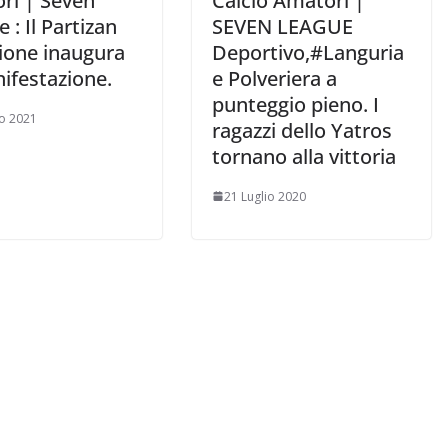
ri | Seven
Calcio Amatori |
 : Il Partizan
SEVEN LEAGUE
one inaugura
Deportivo,#Languria
ifestazione.
e Polveriera a
punteggio pieno. I
o 2021
ragazzi dello Yatros
tornano alla vittoria
21 Luglio 2020