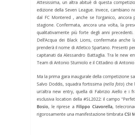
Attesissima, un altra abituè di questa competizi
edizione della Seven League. Invece, cambiano no
dal FC Montered , anche se l’organico, ancora pi
stagione. Confermata, ancora una volta, la pre
qualitativamente più forte degli anni precedenti
Dell’Acqua dei Black Lions, confermata anche l
prenderà il nome di Atletico Spartano. Presenti pe
capitanati da Alessandro Battaglia. Tra le new en
Team di Antonio Sturniolo e il Cittadino di Antonio
Ma la prima gara inaugurale della competizione s
Salvo Doddis, squadra fortissima (
nella foto
) che 
un’altra new entry, quella di Fabrizio Aiello e i f
esclusiva location della #SL2022: il campo “Perfet
Bosio
, le riprese a
Filippo Ciavorella
, telecron
rigorosamente una manifestazione timbrata
CSI 