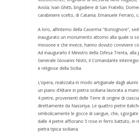
Avola; Ivan Ghitti, brigadiere di San Fratello; Dom
carabiniere scelto, di Catania; Emanuele Ferraro, ca
A loro, all’interno della Caserma “Bonsignore”, se
inaugurato un monumento attorno alla quale si sono
missione e che invece, hanno dovuto convivere con il
Ad inaugurarlo il Ministro della Difesa Trenta, al
Generale Giovanni Nistri, il Comandante Interregion
e religiose della Sicilia.
L’opera, realizzata in modo artigianale dagli alunni 
un piano d’Altare in pietra siciliana lavorata a man
4 pietre, provenienti delle Terre di origine di cias
direttamente da Nassiriya. Le quattro pietre itali
simbolicamente le gocce di sangue, che, sgorgate dal
dalle 4 pietre affiorano 5 rose in ferro battuto, in r
pietra tipica siciliana.