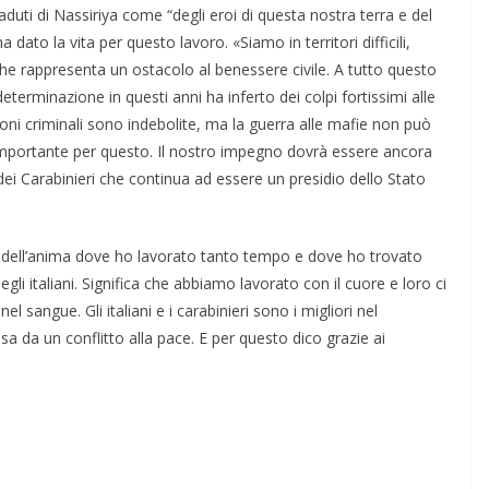
aduti di Nassiriya come “degli eroi di questa nostra terra e del
dato la vita per questo lavoro. «Siamo in territori difficili,
che rappresenta un ostacolo al benessere civile. A tutto questo
eterminazione in questi anni ha inferto dei colpi fortissimi alle
ioni criminali sono indebolite, ma la guerra alle mafie non può
 importante per questo. Il nostro impegno dovrà essere ancora
dei Carabinieri che continua ad essere un presidio dello Stato
to dell’anima dove ho lavorato tanto tempo e dove ho trovato
i italiani. Significa che abbiamo lavorato con il cuore e loro ci
l sangue. Gli italiani e i carabinieri sono i migliori nel
ssa da un conflitto alla pace. E per questo dico grazie ai