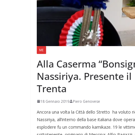
ME
Alla Caserma “Bonsigno
Nassiriya. Presente il
Trenta
18 Gennaio 2019
Piero Genovese
Ancora una volta la Città dello Stretto ha voluto 
Nassiriya, all’interno della base italiana dove oper
esplodere fu un commando kamikaze. 19 le vittime, t
sottotenente, originario di Messina; Alfio Ragazzi,