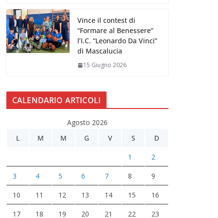
Vince il contest di
“Formare al Benessere”
l’I.C. “Leonardo Da Vinci”
di Mascalucia
15 Giugno 2026
CALENDARIO ARTICOLI
Agosto 2026
L
M
M
G
V
S
D
1
2
3
4
5
6
7
8
9
10
11
12
13
14
15
16
17
18
19
20
21
22
23