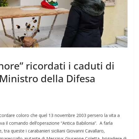
re” ricordati i caduti di
 Ministro della Difesa
ricordare coloro che quel 13 novembre 2003 persero la vita a
ava il comando dell’operazione “Antica Babilonia”. A farla
ra queste i carabanieri siciliani Giovanni Cavallaro,
 maresciallo aiutante di Messina; Giuseppe Coletta, brigadiere di