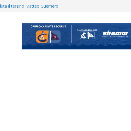
uta il terzino Matteo Guerriero
enta il progetto Messina. “La
ochiamo ma non chi siamo”
ecco i gironi 2026/27. Due
Cascia: si alzano i ritmi tra lavoro
ganigramma “Mondo Messina