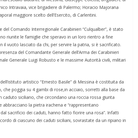
enico Intravaia, vice brigadiere di Palermo; Horacio Majorana
poral maggiore scelto dell’Esercito, di Carlentini.
de del Comando Interregionale Carabinieri “Culqualber”, è stato
 riunite le famiglie che speravo in un loro rientro a fine
 vuoto lasciato da chi, per servire la patria, si è sacrificato.
la presenza del Comandante Generale dell’Arma dei Carabinieri
ale Generale Luigi Robusto e le massime Autorità civili, militari
dell’istituto artistico “Ernesto Basile” di Messina è costituita da
o, che poggia su 4 gambi di rose,in acciaio, sorretti alla base da
cun caduto siciliano, che circondano una roccia rossa giunta
che abbracciano la pietra irachena e “rappresentano
 sacrificio dei caduti, hanno fatto fiorire una rosa”. Infatti
icordo di ciascuno dei caduti siciliani, sovrastate da un ripiano in