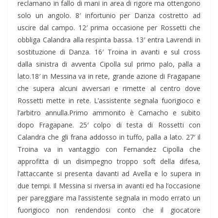
reclamano in fallo di mani in area di rigore ma ottengono
solo un angolo. 8′ infortunio per Danza costretto ad
uscire dal campo. 12′ prima occasione per Rossetti che
obbliga Calandra alla respinta bassa. 13′ entra Lavrendi in
sostituzione di Danza. 16′ Troina in avanti e sul cross
dalla sinistra di avventa Cipolla sul primo palo, palla a
lato.18′ in Messina va in rete, grande azione di Fragapane
che supera alcuni avversari e rimette al centro dove
Rossetti mette in rete. L’assistente segnala fuorigioco e
l’arbitro annulla.Primo ammonito è Camacho e subito
dopo Fragapane. 25′ colpo di testa di Rossetti con
Calandra che gli frana addosso in tuffo, palla a lato. 27′ il
Troina va in vantaggio con Fernandez Cipolla che
approfitta di un disimpegno troppo soft della difesa,
l’attaccante si presenta davanti ad Avella e lo supera in
due tempi. Il Messina si riversa in avanti ed ha l’occasione
per pareggiare ma l’assistente segnala in modo errato un
fuorigioco non rendendosi conto che il giocatore