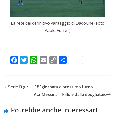
La rete del definitivo vantaggio di Daqoune (Foto
Paolo Furrer)
F
T
W
E
C
C
a
w
h
m
o
o
c
i
a
a
p
n
e
t
t
i
y
d
Serie D gir.I – 18^giornata e prossimo turno
b
t
s
l
L
i
Acr Messina | Pillole dallo spogliatoio
o
e
A
i
v
o
r
p
n
i
Potrebbe anche interessarti
k
p
k
d