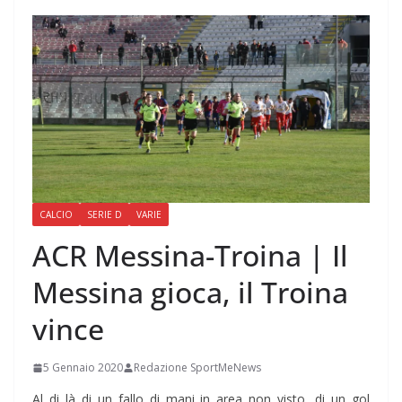
CALCIO
SERIE D
VARIE
ACR Messina-Troina | Il
Messina gioca, il Troina
vince
5 Gennaio 2020
Redazione SportMeNews
Al di là di un fallo di mani in area non visto, di un gol