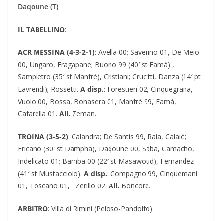
Daqoune (T)
IL TABELLINO
:
ACR MESSINA (4-3-2-1)
: Avella 00; Saverino 01, De Meio
00, Ungaro, Fragapane; Buono 99 (40′ st Famà) ,
Sampietro (35′ st Manfrè), Cristiani; Crucitti, Danza (14′ pt
Lavrendi); Rossetti.
A disp.
: Forestieri 02, Cinquegrana,
Vuolo 00, Bossa, Bonasera 01, Manfrè 99, Famà,
Cafarella 01.
All.
Zeman.
TROINA (3-5-2)
: Calandra; De Santis 99, Raia, Calaiò;
Fricano (30′ st Dampha), Daqoune 00, Saba, Camacho,
Indelicato 01; Bamba 00 (22′ st Masawoud), Fernandez
(41′ st Mustacciolo).
A disp.
: Compagno 99, Cinquemani
01, Toscano 01, Zerillo 02.
All.
Boncore.
ARBITRO
: Villa di Rimini (Peloso-Pandolfo).