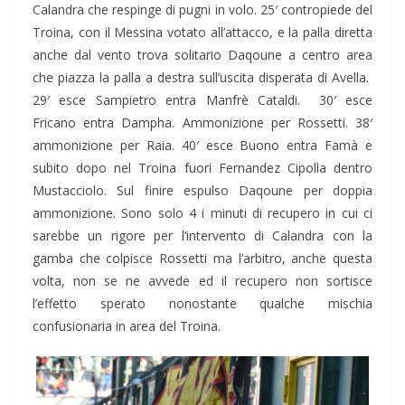
Calandra che respinge di pugni in volo. 25′ contropiede del
Troina, con il Messina votato all’attacco, e la palla diretta
anche dal vento trova solitario Daqoune a centro area
che piazza la palla a destra sull’uscita disperata di Avella.
29′ esce Sampietro entra Manfrè Cataldi. 30′ esce
Fricano entra Dampha. Ammonizione per Rossetti. 38′
ammonizione per Raia. 40′ esce Buono entra Famà e
subito dopo nel Troina fuori Fernandez Cipolla dentro
Mustacciolo. Sul finire espulso Daqoune per doppia
ammonizione. Sono solo 4 i minuti di recupero in cui ci
sarebbe un rigore per l’intervento di Calandra con la
gamba che colpisce Rossetti ma l’arbitro, anche questa
volta, non se ne avvede ed il recupero non sortisce
l’effetto sperato nonostante qualche mischia
confusionaria in area del Troina.