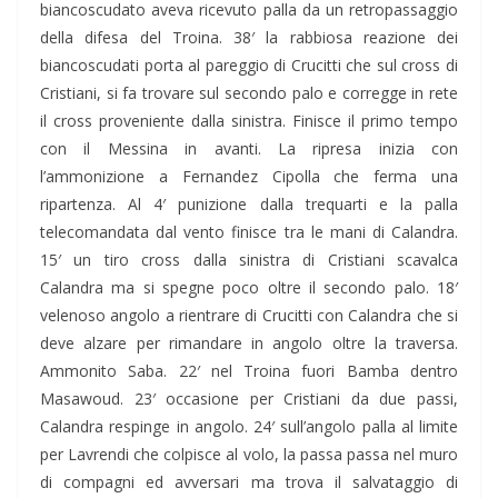
biancoscudato aveva ricevuto palla da un retropassaggio
della difesa del Troina. 38′ la rabbiosa reazione dei
biancoscudati porta al pareggio di Crucitti che sul cross di
Cristiani, si fa trovare sul secondo palo e corregge in rete
il cross proveniente dalla sinistra. Finisce il primo tempo
con il Messina in avanti. La ripresa inizia con
l’ammonizione a Fernandez Cipolla che ferma una
ripartenza. Al 4′ punizione dalla trequarti e la palla
telecomandata dal vento finisce tra le mani di Calandra.
15′ un tiro cross dalla sinistra di Cristiani scavalca
Calandra ma si spegne poco oltre il secondo palo. 18′
velenoso angolo a rientrare di Crucitti con Calandra che si
deve alzare per rimandare in angolo oltre la traversa.
Ammonito Saba. 22′ nel Troina fuori Bamba dentro
Masawoud. 23′ occasione per Cristiani da due passi,
Calandra respinge in angolo. 24′ sull’angolo palla al limite
per Lavrendi che colpisce al volo, la passa passa nel muro
di compagni ed avversari ma trova il salvataggio di