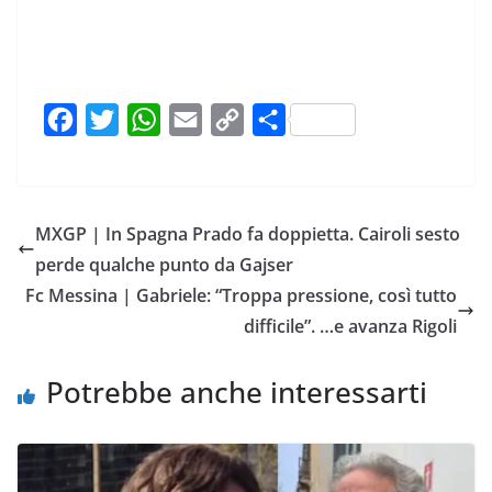
F
T
W
E
C
C
a
w
h
m
o
o
c
i
a
a
p
n
e
t
t
i
y
d
MXGP | In Spagna Prado fa doppietta. Cairoli sesto
b
t
s
l
L
i
perde qualche punto da Gajser
o
e
A
i
v
Fc Messina | Gabriele: “Troppa pressione, così tutto
o
r
p
n
i
difficile”. …e avanza Rigoli
k
p
k
d
i
Potrebbe anche interessarti