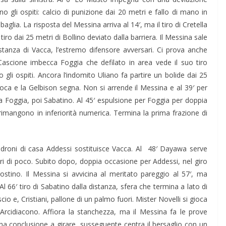
no gli ospiti: calcio di punizione dai 20 metri e fallo di mano in
aglia. La risposta del Messina arriva al 14′, ma il tiro di Cretella
tiro dai 25 metri di Bollino deviato dalla barriera. Il Messina sale
stanza di Vacca, l’estremo difensore avversari. Ci prova anche
 Cascione imbecca Foggia che defilato in area vede il suo tiro
 gli ospiti. Ancora l’indomito Uliano fa partire un bolide dai 25
gioca e la Gelbison segna. Non si arrende il Messina e al 39′ per
ima Foggia, poi Sabatino. Al 45′ espulsione per Foggia per doppia
imangono in inferiorità numerica. Termina la prima frazione di
droni di casa Addessi sostituisce Vacca. Al 48′ Dayawa serve
uori di poco. Subito dopo, doppia occasione per Addessi, nel giro
ostino. Il Messina si avvicina al meritato pareggio al 57′, ma
Al 66′ tiro di Sabatino dalla distanza, sfera che termina a lato di
 e, Cristiani, pallone di un palmo fuori. Mister Novelli si gioca
Arcidiacono. Affiora la stanchezza, ma il Messina fa le prove
una conclusione a girare, susseguente centra il bersaglio con un