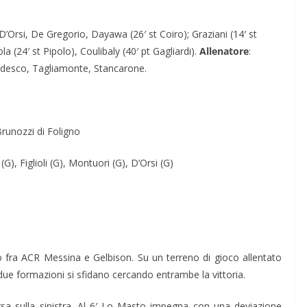
D’Orsi, De Gregorio, Dayawa (26′ st Coiro); Graziani (14′ st
 (24′ st Pipolo), Coulibaly (40′ pt Gagliardi).
Allenatore
:
edesco, Tagliamonte, Stancarone.
 Brunozzi di Foligno
G), Figlioli (G), Montuori (G), D’Orsi (G)
)
ro fra ACR Messina e Gelbison. Su un terreno di gioco allentato
due formazioni si sfidano cercando entrambe la vittoria.
a sulla sinistra. Al 6′ Lo Masto impegna con una deviazione