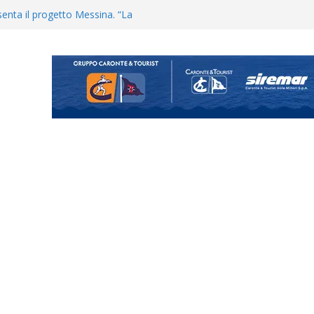
uta il terzino Matteo Guerriero
enta il progetto Messina. “La
ochiamo ma non chi siamo”
Vi.So.D.: bocciato il Fasano,
essina e Kamarat restano in
Cascia: si alzano i ritmi tra lavoro
ganigramma “Mondo Messina