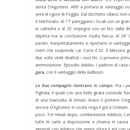
aerea D’Agostino. All’8′ a portarsi in vantaggio so
area di rigore di Foggia. Dal dischetto Uliano non sb
è telefonato. Al 17′ pareggiano i locali con un gran 
in cattedra e al 25′ impegna con un tiro dalla di
Aliperta ma la conclusione risulta fiacca. Al 29′
parato. Inaspettatamente si riportano in vantaggio
metri che sorprende Lai. Corre il 32′. Il Messina 
due volte vede ribattuti i suoi tiri, ci provano pr
ammonizione. Episodio dubbio. I padroni di casa r
gara,
con il vantaggio della Gelbison.
Le due compagini rientrano in campo.
Fra i pa
Figliolia, il quale con una bella girata conclude f
di una manciata di minuti, bravo il portiere D’Ag
ancora D’Agostino in uscita nega il gol a Cristiani. 
poco. Tre minuti dopo, combinazione Addessi, Cascio
tutte le carte a disposizione e chiama in causa 
generali con Addessi che prima sfiora il gol con 