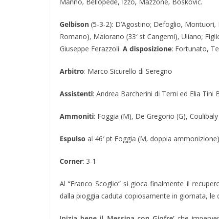
Manno, Bellopede, Izzo, Mazzone, Boskovic.
Gelbison
(5-3-2): D’Agostino; Defoglio, Montuori, 
Romano), Maiorano (33′ st Cangemi), Uliano; Figliola
Giuseppe Ferazzoli.
A disposizione
: Fortunato, T
Arbitro
: Marco Sicurello di Seregno
Assistenti
: Andrea Barcherini di Terni ed Elia Tini
Ammoniti
: Foggia (M), De Gregorio (G), Coulibaly (
Espulso
al 46′ pt Foggia (M, doppia ammonizione
Corner
: 3-1
Al “Franco Scoglio” si gioca finalmente il recupe
dalla pioggia caduta copiosamente in giornata, le 
Inizia bene il Messina con Giofre’
che impervers