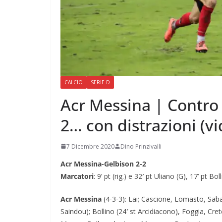
CALCIO
SERIE D
Acr Messina | Contro 
2… con distrazioni (vi
7 Dicembre 2020
Dino Prinzivalli
Acr Messina-Gelbison 2-2
Marcatori
: 9’ pt (rig.) e 32′ pt Uliano (G), 17’ pt Bo
Acr Messina
(4-3-3): Lai; Cascione, Lomasto, Sabati
Saindou); Bollino (24′ st Arcidiacono), Foggia, Cretel