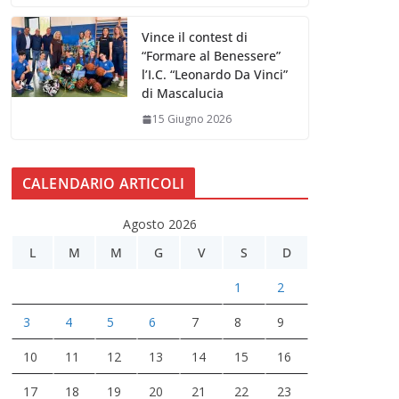
Vince il contest di
“Formare al Benessere”
l’I.C. “Leonardo Da Vinci”
di Mascalucia
15 Giugno 2026
CALENDARIO ARTICOLI
Agosto 2026
L
M
M
G
V
S
D
1
2
3
4
5
6
7
8
9
10
11
12
13
14
15
16
17
18
19
20
21
22
23