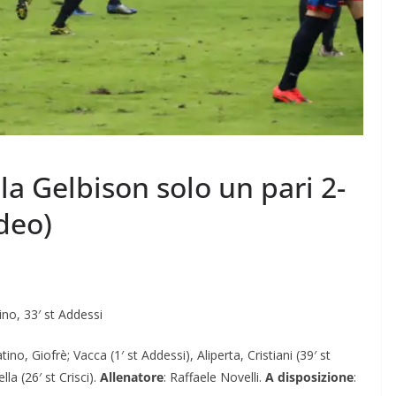
la Gelbison solo un pari 2-
deo)
llino, 33′ st Addessi
no, Giofrè; Vacca (1′ st Addessi), Aliperta, Cristiani (39′ st
la (26′ st Crisci).
Allenatore
: Raffaele Novelli.
A disposizione
: