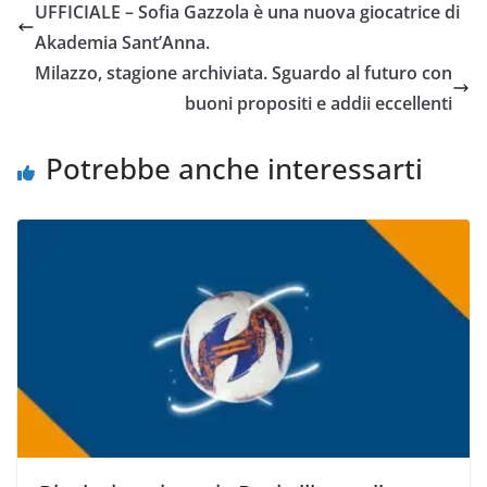
UFFICIALE – Sofia Gazzola è una nuova giocatrice di
b
t
s
l
L
i
Akademia Sant’Anna.
o
e
A
i
v
Milazzo, stagione archiviata. Sguardo al futuro con
o
r
p
n
i
buoni propositi e addii eccellenti
k
p
k
d
i
Potrebbe anche interessarti