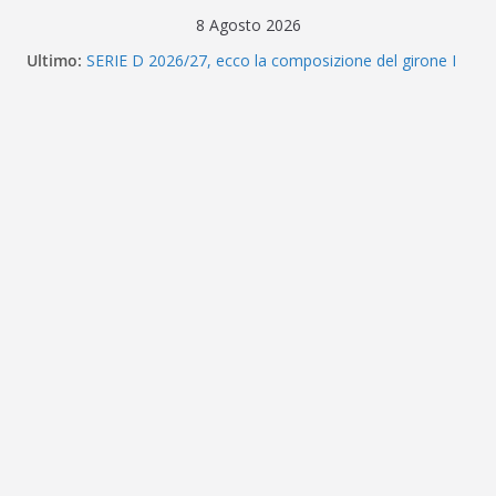
Salta
8 Agosto 2026
al
Ultimo:
SERIE D 2026/27, ecco la composizione del girone I
contenuto
Eccellenza Sicilia, ufficiale: ecco i gironi 2026/27. Due
ripescate
Messina, parla Bonanno: «Quando chiama questa
piazza non guardi più a nulla. Vogliamo la Serie D»
CALCIOMERCATO – L’ex Messina Tourè è un nuovo
attaccante del Foggia
Calciomercato Messina, triplo colpo per il reparto
arretrato: ecco Guerriero, Passiatore e Coco