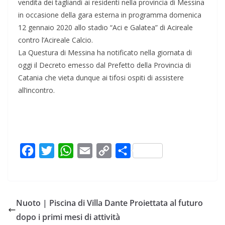
vendita dei tagliandi ai residenti nella provincia di Messina
in occasione della gara esterna in programma domenica
12 gennaio 2020 allo stadio “Aci e Galatea” di Acireale
contro l’Acireale Calcio.
La Questura di Messina ha notificato nella giornata di
oggi il Decreto emesso dal Prefetto della Provincia di
Catania che vieta dunque ai tifosi ospiti di assistere
all’incontro.
F
T
W
E
C
C
a
w
h
m
o
o
c
i
a
a
p
n
e
t
t
i
y
d
Nuoto | Piscina di Villa Dante Proiettata al futuro
b
t
s
l
L
i
dopo i primi mesi di attività