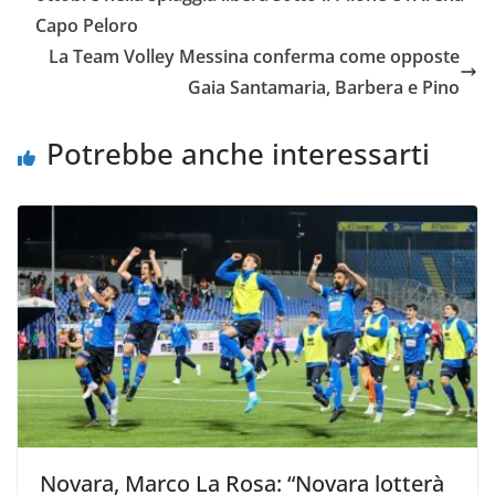
o
e
A
i
v
Capo Peloro
o
r
p
n
i
La Team Volley Messina conferma come opposte
k
p
k
d
Gaia Santamaria, Barbera e Pino
i
Potrebbe anche interessarti
Novara, Marco La Rosa: “Novara lotterà