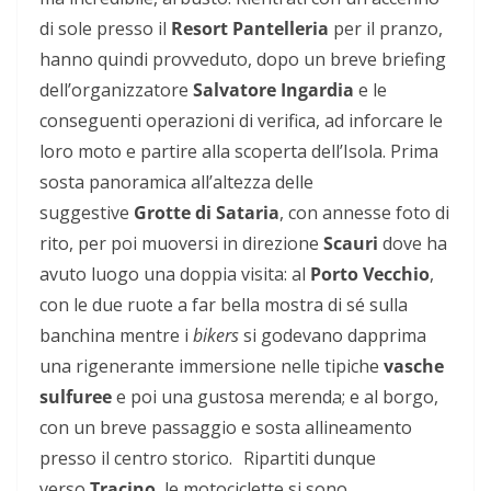
di sole presso il
Resort Pantelleria
per il pranzo,
hanno quindi provveduto, dopo un breve briefing
dell’organizzatore
Salvatore Ingardia
e le
conseguenti operazioni di verifica, ad inforcare le
loro moto e partire alla scoperta
dell’Isola. Prima
sosta panoramica all’altezza delle
suggestive
Grotte di Sataria
, con annesse foto di
rito, per poi muoversi in direzione
Scauri
dove ha
avuto luogo una doppia visita: al
Porto Vecchio
,
con le due ruote a far bella mostra di sé sulla
banchina mentre i
bikers
si godevano dapprima
una rigenerante immersione nelle tipiche
vasche
sulfuree
e poi una gustosa merenda; e al borgo,
con un breve passaggio e sosta allineamento
presso il centro storico. Ripartiti dunque
verso
Tracino
, le motociclette si sono