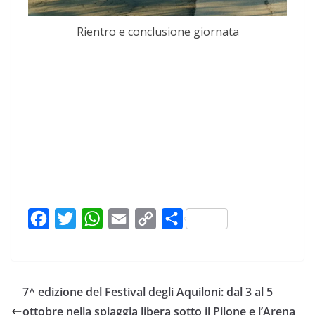
Rientro e conclusione giornata
F
T
W
E
C
C
a
w
h
m
o
o
c
i
a
a
p
n
e
t
t
i
y
d
7^ edizione del Festival degli Aquiloni: dal 3 al 5
b
t
s
l
L
i
ottobre nella spiaggia libera sotto il Pilone e l’Arena