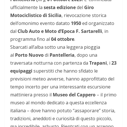
ufficialmente la
sesta edizione
del
Giro
Motociclistico di Sicilia
, rievocazione storica
dell’omonimo evento datato
1950
ed
organizzato
dal
Club Auto e Moto d’Epoca F. Sartarelli
, in
programma fino al
04 ottobre
.
Sbarcati all’alba sotto una leggera pioggia
al
Porto Nuovo
di
Pantelleria
, dopo una
traversata notturna con partenza da
Trapani
, i
23
equipaggi
superstiti che hanno sfidato le
previsioni meteo avverse, hanno approfittato del
tempo incerto per una interessante escursione
mattiniera presso il
Museo del Cappero
– il primo
museo al mondo dedicato a questa eccellenza
italiana – dove hanno potuto “assaporare” storia,
tradizioni, aneddoti e curiosità di questo piccolo,
ma incredibile, arbusto. Rientrati con un accenno