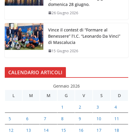
domenica 28 giugno.
26 Giugno 2026
Vince il contest di “Formare al
Benessere” l’I.C. “Leonardo Da Vinci”
di Mascalucia
15 Giugno 2026
CALENDARIO ARTICOLI
Gennaio 2026
L
M
M
G
V
S
D
1
2
3
4
5
6
7
8
9
10
11
12
13
14
15
16
17
18