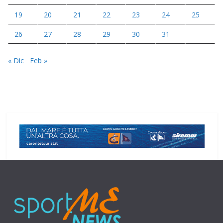
19
20
21
22
23
24
25
26
27
28
29
30
31
« Dic
Feb »