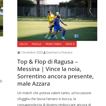
CALCIO
PAGELLE
PRIMO PIANO
SERIE D
1 Dicembre 2025
Gianmarco Fiumara
Top & Flop di Ragusa –
Messina | Vince la noia,
Sorrentino ancora presente,
 D
male Azzara
Un match che poteva valere tanto, un’occasione
sfuggita che lascia l’amaro in bocca, la
consapevolezza di doversi rimboccare ancora di