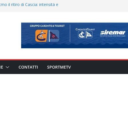
o il ritiro di Cascia: intensità e
uando chiama questa piazza non
a Serie D»
eduta e allenamento congiunto.
ato il caso sul contratto del
 l’ACR Messina
900 – Il calendario ’26/’27
HE
CONTATTI
SPORTMETV