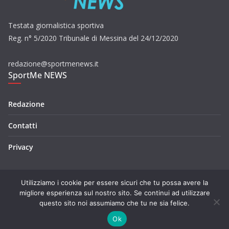
Testata giornalistica sportiva
Reg. n° 5/2020 Tribunale di Messina del 24/12/2020
redazione@sportmenews.it
SportMe NEWS
Redazione
Contatti
Privacy
Utilizziamo i cookie per essere sicuri che tu possa avere la
migliore esperienza sul nostro sito. Se continui ad utilizzare
questo sito noi assumiamo che tu ne sia felice.
Copyright © 2026
SportMe NEWS
. Tutti i diritti riservati.
Tema:
ColorMag
di ThemeGrill. Powered by
WordPress
.
Ok