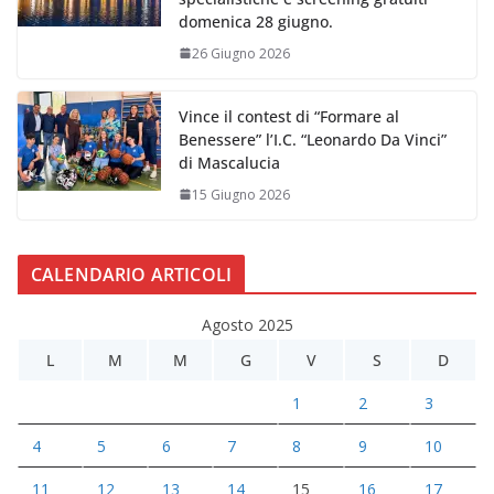
domenica 28 giugno.
26 Giugno 2026
Vince il contest di “Formare al
Benessere” l’I.C. “Leonardo Da Vinci”
di Mascalucia
15 Giugno 2026
CALENDARIO ARTICOLI
Agosto 2025
L
M
M
G
V
S
D
1
2
3
4
5
6
7
8
9
10
11
12
13
14
15
16
17