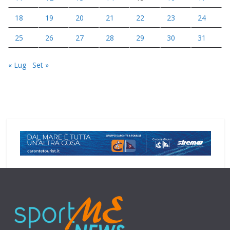
18
19
20
21
22
23
24
25
26
27
28
29
30
31
« Lug
Set »