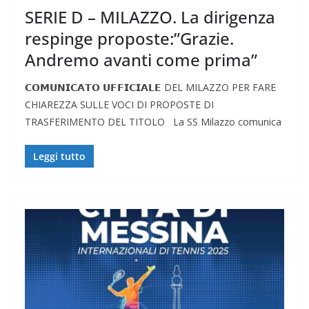
SERIE D – MILAZZO. La dirigenza
respinge proposte:”Grazie.
Andremo avanti come prima”
𝗖𝗢𝗠𝗨𝗡𝗜𝗖𝗔𝗧𝗢 𝗨𝗙𝗙𝗜𝗖𝗜𝗔𝗟𝗘 DEL MILAZZO PER FARE
CHIAREZZA SULLE VOCI DI PROPOSTE DI
TRASFERIMENTO DEL TITOLO La SS Milazzo comunica
Leggi tutto