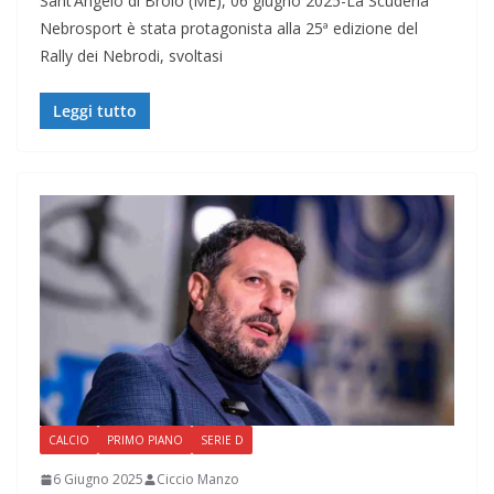
Sant’Angelo di Brolo (ME), 06 giugno 2025-La Scuderia
Nebrosport è stata protagonista alla 25ª edizione del
Rally dei Nebrodi, svoltasi
Leggi tutto
CALCIO
PRIMO PIANO
SERIE D
6 Giugno 2025
Ciccio Manzo