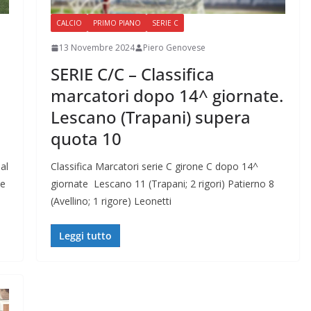
CALCIO
PRIMO PIANO
SERIE C
13 Novembre 2024
Piero Genovese
SERIE C/C – Classifica
marcatori dopo 14^ giornate.
Lescano (Trapani) supera
quota 10
al
Classifica Marcatori serie C girone C dopo 14^
te
giornate Lescano 11 (Trapani; 2 rigori) Patierno 8
(Avellino; 1 rigore) Leonetti
Leggi tutto