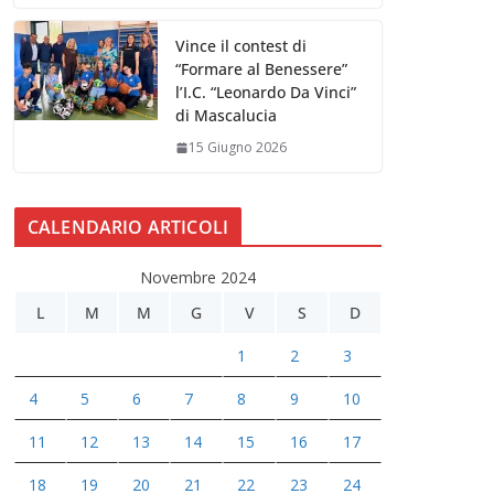
Vince il contest di
“Formare al Benessere”
l’I.C. “Leonardo Da Vinci”
di Mascalucia
15 Giugno 2026
CALENDARIO ARTICOLI
Novembre 2024
L
M
M
G
V
S
D
1
2
3
4
5
6
7
8
9
10
11
12
13
14
15
16
17
18
19
20
21
22
23
24