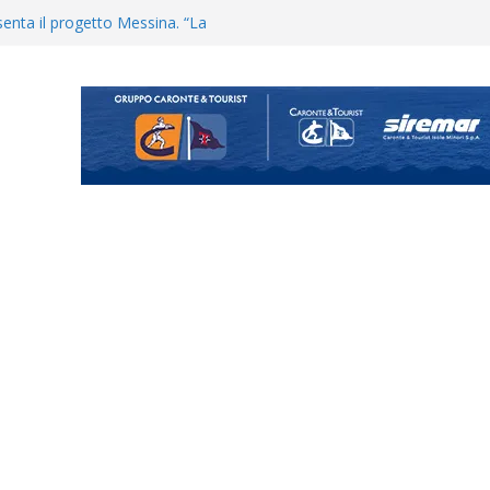
uta il terzino Matteo Guerriero
enta il progetto Messina. “La
ochiamo ma non chi siamo”
Vi.So.D.: bocciato il Fasano,
essina e Kamarat restano in
Cascia: si alzano i ritmi tra lavoro
ganigramma “Mondo Messina