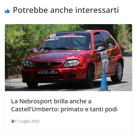
k
p
k
d
Potrebbe anche interessarti
i
La Nebrosport brilla anche a
Castell’Umberto: primato e tanti podi
17 Luglio 2025