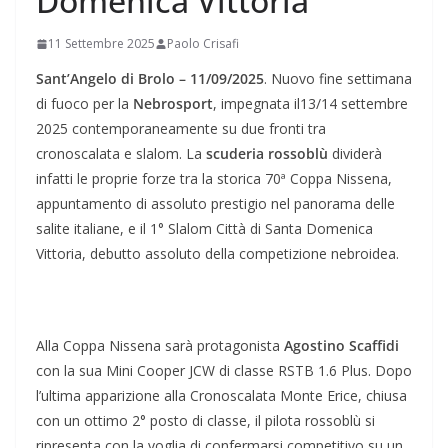
Domenica Vittoria
11 Settembre 2025
Paolo Crisafi
Sant’Angelo di Brolo – 11/09/2025
. Nuovo fine settimana
di fuoco per la
Nebrosport
, impegnata il13/14 settembre
2025 contemporaneamente su due fronti tra
cronoscalata e slalom. La
scuderia rossoblù
dividerà
infatti le proprie forze tra la storica 70ª Coppa Nissena,
appuntamento di assoluto prestigio nel panorama delle
salite italiane, e il 1° Slalom Città di Santa Domenica
Vittoria, debutto assoluto della competizione nebroidea.
Alla Coppa Nissena sarà protagonista
Agostino Scaffidi
con la sua Mini Cooper JCW di classe RSTB 1.6 Plus. Dopo
l’ultima apparizione alla Cronoscalata Monte Erice, chiusa
con un ottimo 2° posto di classe, il pilota rossoblù si
ripresenta con la voglia di confermarsi competitivo su un