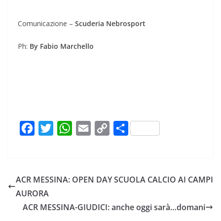
Comunicazione –
Scuderia Nebrosport
Ph:
By Fabio Marchello
F
T
W
E
C
C
a
w
h
m
o
o
c
i
a
a
p
n
e
t
t
i
y
d
ACR MESSINA: OPEN DAY SCUOLA CALCIO AI CAMPI
b
t
s
l
L
i
AURORA
o
e
A
i
v
ACR MESSINA-GIUDICI: anche oggi sarà…domani
o
r
p
n
i