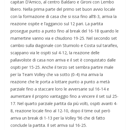
capitan D’Amico, al centro Baldaro e Gironi con Lembo
libero. Nella prima parte del primo set buon avvio locale
con la formazione di casa che si issa fino all’8-3, arriva la
reazione ospite e l’aggancio sul 12 pari. La partita
prosegue punto a punto fino al break del 16-18 quando le
mamertine vanno via e chiudono 19-25. Nel secondo set
cambio sulla diagonale con Sturniolo e Costa sul taraflex,
scappano via le ospiti sul 4-12, la reazione delle
pallavoliste di casa non arriva e il set è conquistato dalle
ospiti per 15-25. Anche il terzo set sembra partire male
per la Team Volley che va sotto (0-4) ma arriva la
reazione che le porta a lottare punto a punto a metà
parziale fino a staccare loro le avversarie sul 16-14 e
aumentare il proprio vantaggio fino a vincere il set sul 25-
17. Nel quarto parziale partita da più volti, ospiti avanti 4-
8, reazione locale fino al 12-10, dopo il time out però
arriva un break di 1-13 per la Volley ’96 che di fatto
conclude la partita. Il set arriva sul 16-25.