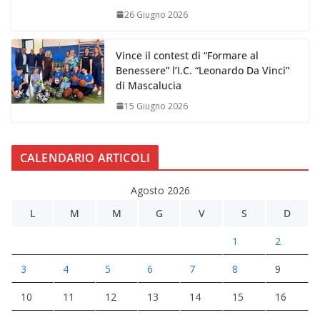
26 Giugno 2026
Vince il contest di “Formare al
Benessere” l’I.C. “Leonardo Da Vinci”
di Mascalucia
15 Giugno 2026
CALENDARIO ARTICOLI
Agosto 2026
L
M
M
G
V
S
D
1
2
3
4
5
6
7
8
9
10
11
12
13
14
15
16