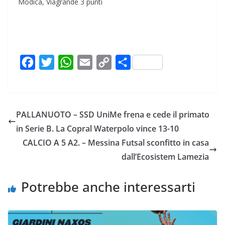
Modica, Viagrande 3 punti
F
T
W
E
C
C
a
w
h
m
o
o
c
i
a
a
p
n
e
t
t
i
y
d
PALLANUOTO – SSD UniMe frena e cede il primato
b
t
s
l
L
i
in Serie B. La Copral Waterpolo vince 13-10
o
e
A
i
v
CALCIO A 5 A2. – Messina Futsal sconfitto in casa
o
r
p
n
i
dall’Ecosistem Lamezia
k
p
k
d
i
Potrebbe anche interessarti