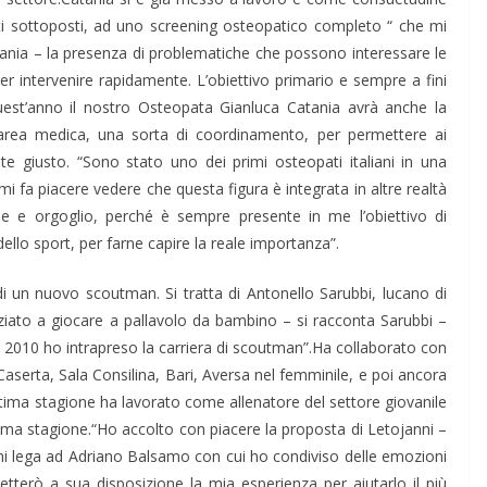
tati sottoposti, ad uno screening osteopatico completo “ che mi
atania – la presenza di problematiche che possono interessare le
 per intervenire rapidamente. L’obiettivo primario e sempre a fini
 quest’anno il nostro Osteopata Gianluca Catania avrà anche la
 l’area medica, una sorta di coordinamento, per permettere ai
nte giusto. “Sono stato uno dei primi osteopati italiani in una
mi fa piacere vedere che questa figura è integrata in altre realtà
ne e orgoglio, perché è sempre presente in me l’obiettivo di
llo sport, per farne capire la reale importanza”.
 di un nuovo scoutman. Si tratta di Antonello Sarubbi, lucano di
ziato a giocare a pallavolo da bambino – si racconta Sarubbi –
2010 ho intrapreso la carriera di scoutman”.Ha collaborato con
 Caserta, Sala Consilina, Bari, Aversa nel femminile, e poi ancora
ltima stagione ha lavorato come allenatore del settore giovanile
sima stagione.“Ho accolto con piacere la proposta di Letojanni –
 mi lega ad Adriano Balsamo con cui ho condiviso delle emozioni
terò a sua disposizione la mia esperienza per aiutarlo il più