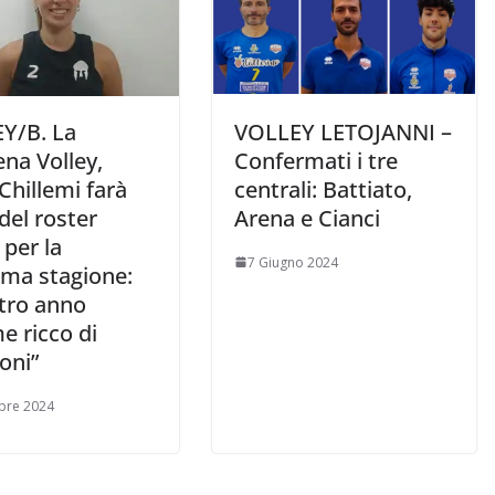
Y/B. La
VOLLEY LETOJANNI –
na Volley,
Confermati i tre
 Chillemi farà
centrali: Battiato,
del roster
Arena e Cianci
per la
7 Giugno 2024
ima stagione:
ltro anno
e ricco di
oni”
bre 2024