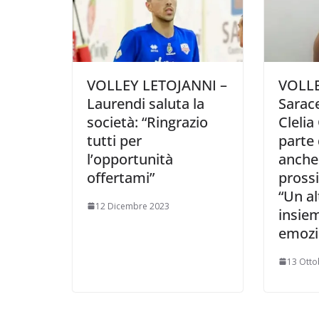
VOLLEY LETOJANNI –
VOLLE
Laurendi saluta la
Sarace
società: “Ringrazio
Clelia
tutti per
parte 
l’opportunità
anche 
offertami”
pross
“Un a
12 Dicembre 2023
insiem
emozi
13 Otto