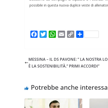
possibile in questa nuova duplice veste di allenato
F
T
W
E
C
C
a
w
h
m
o
o
c
i
a
a
p
n
e
t
t
i
y
d
MESSINA – IL DS PAVONE: ” LA NOSTRA L
b
t
s
l
L
i
È LA SOSTENIBILITÀ.” PRIMI ACCORDI”
o
e
A
i
v
o
r
p
n
i
k
p
k
d
Potrebbe anche interessa
i