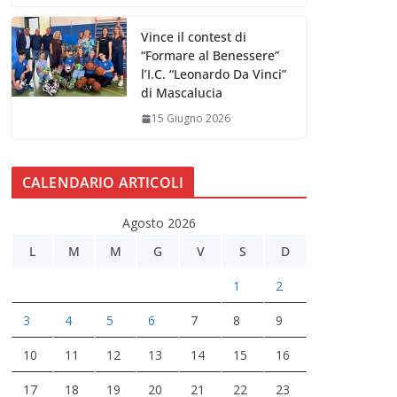
Vince il contest di
“Formare al Benessere”
l’I.C. “Leonardo Da Vinci”
di Mascalucia
15 Giugno 2026
CALENDARIO ARTICOLI
Agosto 2026
L
M
M
G
V
S
D
1
2
3
4
5
6
7
8
9
10
11
12
13
14
15
16
17
18
19
20
21
22
23