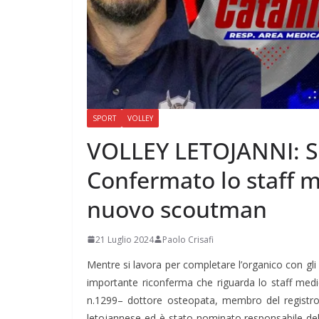
SPORT
VOLLEY
VOLLEY LETOJANNI: Si
Confermato lo staff m
nuovo scoutman
21 Luglio 2024
Paolo Crisafi
Mentre si lavora per completare l’organico con gli u
importante riconferma che riguarda lo staff med
n.1299– dottore osteopata, membro del registro
letojannese ed è stato nominato responsabile de