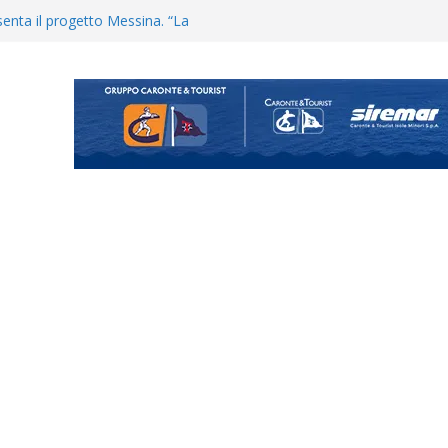
uta il terzino Matteo Guerriero
enta il progetto Messina. “La
ochiamo ma non chi siamo”
Vi.So.D.: bocciato il Fasano,
essina e Kamarat restano in
Cascia: si alzano i ritmi tra lavoro
ganigramma “Mondo Messina