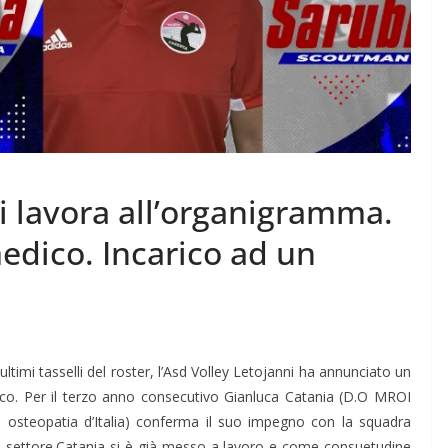
 lavora all’organigramma.
edico. Incarico ad un
ltimi tasselli del roster, l’Asd Volley Letojanni ha annunciato un
ico. Per il terzo anno consecutivo Gianluca Catania (D.O MROI
 osteopatia d’Italia) conferma il suo impegno con la squadra
l settore.Catania si è già messo a lavoro e come consuetudine