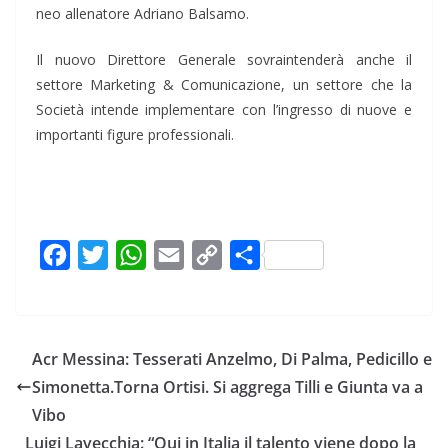
neo allenatore Adriano Balsamo.
Il nuovo Direttore Generale sovraintenderà anche il
settore Marketing & Comunicazione, un settore che la
Società intende implementare con l’ingresso di nuove e
importanti figure professionali.
F
T
W
E
C
C
a
w
h
m
o
o
c
i
a
a
p
n
e
t
t
i
y
d
Acr Messina: Tesserati Anzelmo, Di Palma, Pedicillo e
b
t
s
l
L
i
Simonetta.Torna Ortisi. Si aggrega Tilli e Giunta va a
o
e
A
i
v
Vibo
o
r
p
n
i
Luigi Lavecchia: “Qui in Italia il talento viene dopo la