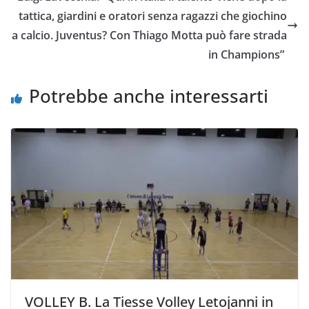
k
p
k
d
tattica, giardini e oratori senza ragazzi che giochino
i
a calcio. Juventus? Con Thiago Motta può fare strada
in Champions”
Potrebbe anche interessarti
VOLLEY B. La Tiesse Volley Letojanni in