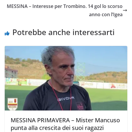
o
e
A
i
v
MESSINA – Interesse per Trombino. 14 gol lo scorso
o
r
p
n
i
anno con l’Igea
k
p
k
d
i
Potrebbe anche interessarti
MESSINA PRIMAVERA – Mister Mancuso
punta alla crescita dei suoi ragazzi