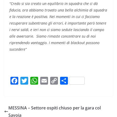
“Credo si sia creato un equilibrio in squadra che ci dà
fiducia, ora abbiamo trovato una bella alchimia di squadra
e la reazione è positiva. Nei momenti in cui ci facciamo
recuperare subentrano gli errori, è importante però tenere
i nervi saldi, e ieri non ci siamo sedute lasciando il campo
alle avversarie. Siamo rimaste concentrare su di noi
riprendendo vantaggio. I momenti di blackout possono
succedere”
F
T
W
E
C
C
a
w
h
m
o
o
c
i
a
a
p
n
e
t
t
i
y
d
MESSINA – Settore ospiti chiuso per la gara col
b
t
s
l
L
i
Savoia