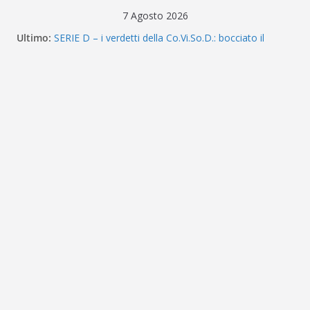
Salta
7 Agosto 2026
al
Ultimo:
SERIE D – i verdetti della Co.Vi.So.D.: bocciato il
contenuto
Fasano, ufficializzati 6 ripescaggi. Messina e Kamarat
restano in Eccellenza
Messina, prosegue il ritiro di Cascia: si alzano i ritmi
tra lavoro aerobico e palla
ACR MESSINA – Definito organigramma “Mondo
Messina 26/27”
Calciomercato Messina, si valuta il terzino Matteo
Guerriero nell’ultima stagione a Treviso
CALCIO | Il patron Davis presenta il progetto
Messina. “La categoria definisce dove giochiamo ma
non chi siamo”